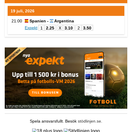
19 juli, 2026
21:00
Spanien -
Argentina
Expekt
1
2.25
X
3.10
2
3.50
Spela ansvarsfullt. Besök
stödlinjen.se
.