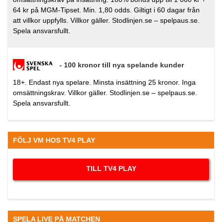
64 kr på MGM-Tipset. Min. 1,80 odds. Giltigt i 60 dagar från
att villkor uppfylls. Villkor gäller. Stodlinjen.se – spelpaus.se.
Spela ansvarsfullt.
- 100 kronor till nya spelande kunder
18+. Endast nya spelare. Minsta insättning 25 kronor. Inga
omsättningskrav. Villkor gäller. Stodlinjen.se – spelpaus.se.
Spela ansvarsfullt.
FÖLJ VM HOS TV4 PLAY
TILL TV4 PLAY
SPELA LIVE PÅ MATCHEN