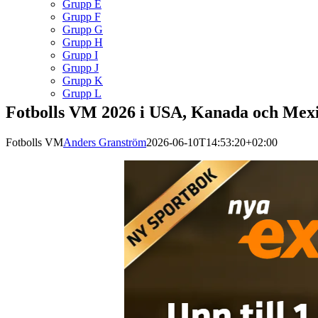
Grupp E
Grupp F
Grupp G
Grupp H
Grupp I
Grupp J
Grupp K
Grupp L
Fotbolls VM 2026 i USA, Kanada och Mex
Fotbolls VM
Anders Granström
2026-06-10T14:53:20+02:00