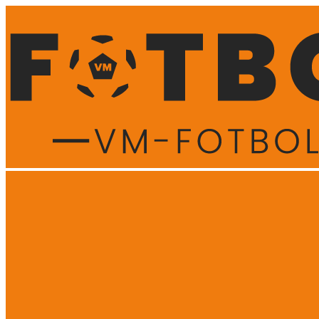
Fortsätt
till
innehållet