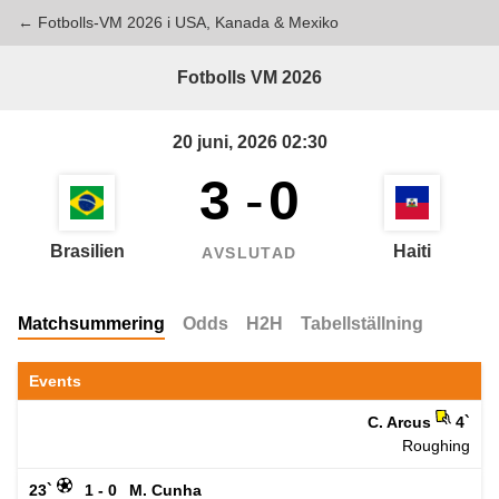
← Fotbolls-VM 2026 i USA, Kanada & Mexiko
Fotbolls VM 2026
20 juni, 2026 02:30
3
-
0
Brasilien
Haiti
AVSLUTAD
Matchsummering
Odds
H2H
Tabellställning
Events
C. Arcus
4`
Roughing
23`
1 - 0
M. Cunha