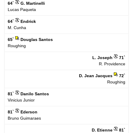
64`
G. Martinelli
Lucas Paqueta
64`
Endrick
M. Cunha
65`
Douglas Santos
Roughing
L. Joseph
71`
R. Providence
D. Jean Jacques
72`
Roughing
81`
Danilo Santos
Vinicius Junior
81`
Ederson
Bruno Guimaraes
D. Etienne
81`