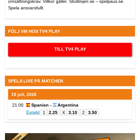
omsättningskrav. Villkor gäller. Stodlinjen.se – spelpaus.se.
Spela ansvarsfullt.
FÖLJ VM HOS TV4 PLAY
TILL TV4 PLAY
SPELA LIVE PÅ MATCHEN
19 juli, 2026
21:00
Spanien -
Argentina
Expekt
1
2.25
X
3.10
2
3.50