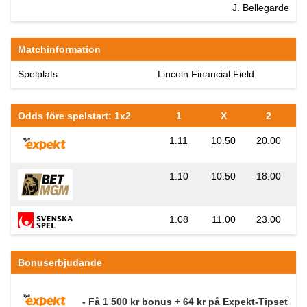
J. Bellegarde
Matchinformation
Spelplats
Lincoln Financial Field
Odds före spelstart: 1x2
1
X
2
1.11
10.50
20.00
1.10
10.50
18.00
1.08
11.00
23.00
Bonuserbjudande
- Få 1 500 kr bonus + 64 kr på Expekt-Tipset