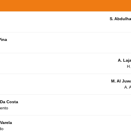
S. Abdulh
Pina
A. Laj
H.
M. Al Juw
A. 
 Da Costa
mento
 Varela
do