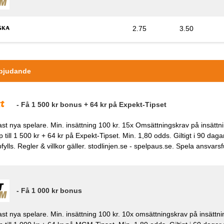
2.75
3.50
bjudande
- Få 1 500 kr bonus + 64 kr på Expekt-Tipset
st nya spelare. Min. insättning 100 kr. 15x Omsättningskrav på insätt
till 1 500 kr + 64 kr på Expekt-Tipset. Min. 1,80 odds. Giltigt i 90 dagar
pfylls. Regler & villkor gäller. stodlinjen.se - spelpaus.se. Spela ansvarsfu
- Få 1 000 kr bonus
st nya spelare. Min. insättning 100 kr. 10x omsättningskrav på insättn