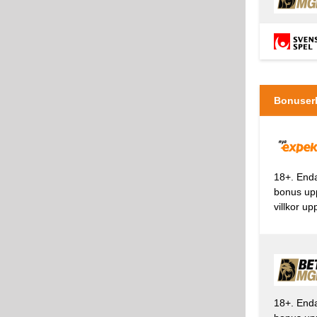
Bonuser
18+. Enda
bonus upp 
villkor up
18+. Enda