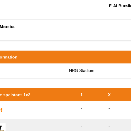
F. Al Burai
 Moreira
ormation
NRG Stadium
e spelstart: 1x2
1
X
-
-
-
-