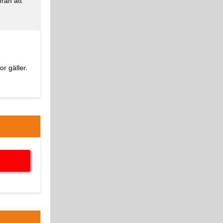
från att
r gäller.