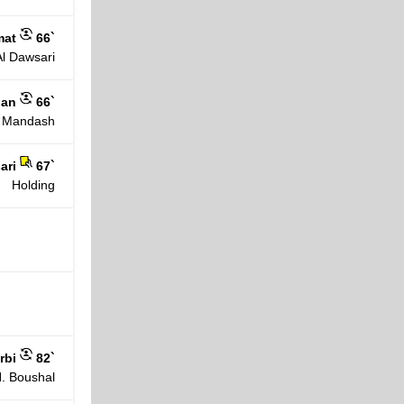
mat
66`
Al Dawsari
dan
66`
. Mandash
ari
67`
Holding
rbi
82`
. Boushal