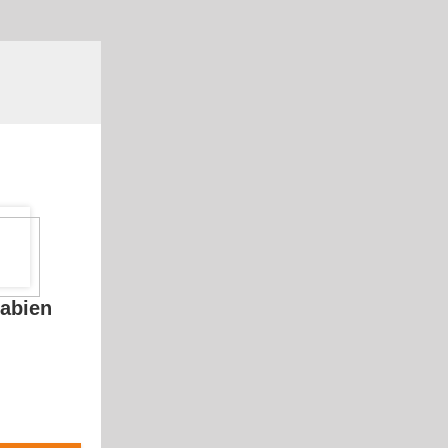
abien