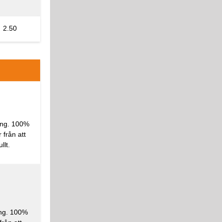
2.50
ning. 100%
 från att
llt.
ing. 100%