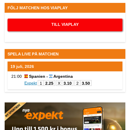
FÖLJ MATCHEN HOS VIAPLAY
TILL VIAPLAY
SPELA LIVE PÅ MATCHEN
19 juli, 2026
21:00
Spanien -
Argentina
Expekt
1
2.25
X
3.10
2
3.50