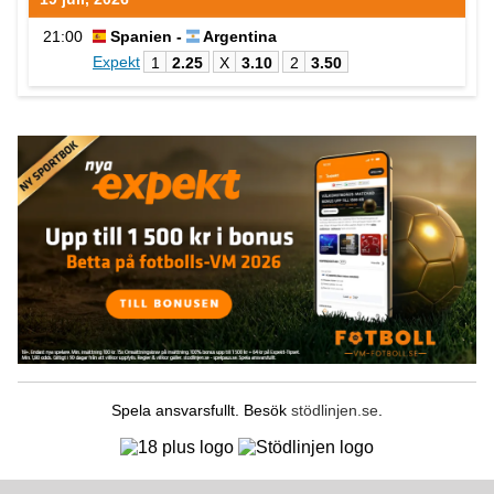
21:00
Spanien -
Argentina
Expekt
1
2.25
X
3.10
2
3.50
Spela ansvarsfullt. Besök
stödlinjen.se
.