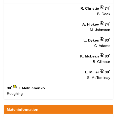
R. Christie
74`
B. Doak
A. Hickey
74`
M. Johnston
L. Dykes
83`
C. Adams
K. McLean
83`
B. Gilmour
L. Miller
90`
S. McTominay
90`
T. Melnichenko
Roughing
Matchinformation