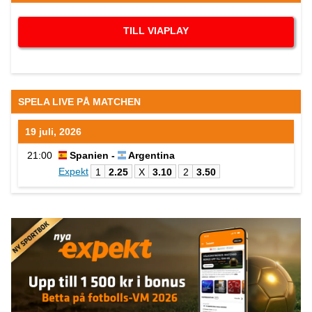
TILL VIAPLAY
SPELA LIVE PÅ MATCHEN
19 juli, 2026
21:00
Spanien -
Argentina
Expekt
1
2.25
X
3.10
2
3.50