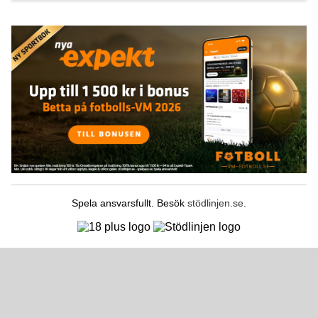
Spela ansvarsfullt. Besök
stödlinjen.se
.