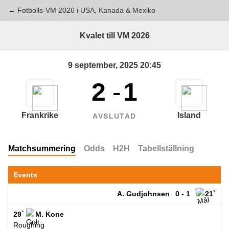
← Fotbolls-VM 2026 i USA, Kanada & Mexiko
Kvalet till VM 2026
9 september, 2025 20:45
2
-
1
Frankrike
Island
AVSLUTAD
Matchsummering
Odds
H2H
Tabellställning
Events
A. Gudjohnsen
0 - 1
21`
29`
M. Kone
Roughing