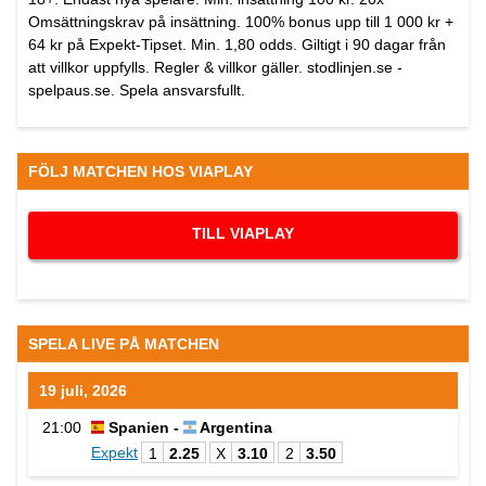
Omsättningskrav på insättning. 100% bonus upp till 1 000 kr +
64 kr på Expekt-Tipset. Min. 1,80 odds. Giltigt i 90 dagar från
att villkor uppfylls. Regler & villkor gäller. stodlinjen.se -
spelpaus.se. Spela ansvarsfullt.
FÖLJ MATCHEN HOS VIAPLAY
TILL VIAPLAY
SPELA LIVE PÅ MATCHEN
19 juli, 2026
21:00
Spanien -
Argentina
Expekt
1
2.25
X
3.10
2
3.50