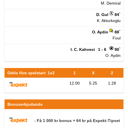
M. Demiral
D. Gul
84`
K. Akturkoglu
O. Aydin
88`
Foul
I. C. Kahveci
1 - 6
90`
O. Aydin
Odds före spelstart: 1x2
1
X
2
12.00
5.25
1.28
Bonuserbjudande
- Få 1 000 kr bonus + 64 kr på Expekt-Tipset