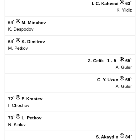
I. C. Kahveci
63`
K. Yildiz
64`
M. Minchev
K. Despodov
64`
K. Dimitrov
M. Petkov
Z. Celik
1 - 5
65`
A. Guler
C. Y. Uzun
69`
A. Guler
72`
F. Krastev
I. Chochev
73`
L. Petkov
R. Kirilov
S. Akaydin
84`