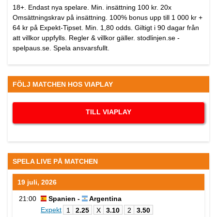
18+. Endast nya spelare. Min. insättning 100 kr. 20x
Omsättningskrav på insättning. 100% bonus upp till 1 000 kr +
64 kr på Expekt-Tipset. Min. 1,80 odds. Giltigt i 90 dagar från
att villkor uppfylls. Regler & villkor gäller. stodlinjen.se -
spelpaus.se. Spela ansvarsfullt.
FÖLJ MATCHEN HOS VIAPLAY
TILL VIAPLAY
SPELA LIVE PÅ MATCHEN
19 juli, 2026
21:00
Spanien -
Argentina
Expekt
1
2.25
X
3.10
2
3.50