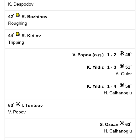
K. Despodov
42`
R. Bozhinov
Roughing
44`
R. Kirilov
Tripping
V. Popov (o.g.)
1 - 2
49`
K. Yildiz
1 - 3
51`
A. Guler
K. Yildiz
1 - 4
56`
H. Calhanoglu
63`
I. Turitsov
V. Popov
S. Ozcan
63`
H. Calhanoglu