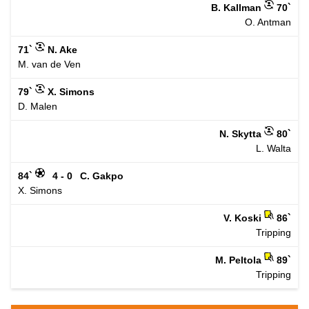
B. Kallman
70`
O. Antman
71`
N. Ake
M. van de Ven
79`
X. Simons
D. Malen
N. Skytta
80`
L. Walta
84`
4 - 0
C. Gakpo
X. Simons
V. Koski
86`
Tripping
M. Peltola
89`
Tripping