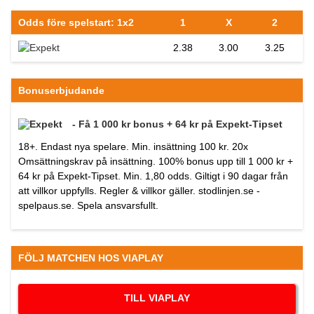
Odds före spelstart: 1x2
1
X
2
2.38
3.00
3.25
Bonuserbjudande
- Få 1 000 kr bonus + 64 kr på Expekt-Tipset
18+. Endast nya spelare. Min. insättning 100 kr. 20x
Omsättningskrav på insättning. 100% bonus upp till 1 000 kr +
64 kr på Expekt-Tipset. Min. 1,80 odds. Giltigt i 90 dagar från
att villkor uppfylls. Regler & villkor gäller. stodlinjen.se -
spelpaus.se. Spela ansvarsfullt.
FÖLJ MATCHEN HOS VIAPLAY
TILL VIAPLAY