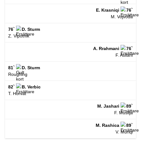
E. Krasniqi
76`
M. Vojvoda
76`
D. Sturm
Z. Vipotnik
A. Rrahmani
76`
F. Asllani
81`
D. Sturm
Roughing
82`
B. Verbic
T. Horvat
M. Jashari
89`
F. Muslija
M. Rashica
89`
V. Muriqi