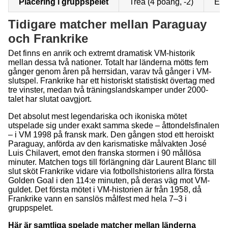
Placering i gruppspelet
Trea (4 poäng, -2)
Ett
Tidigare matcher mellan Paraguay
och Frankrike
Det finns en anrik och extremt dramatisk VM-historik
mellan dessa två nationer. Totalt har länderna mötts fem
gånger genom åren på herrsidan, varav två gånger i VM-
slutspel. Frankrike har ett historiskt statistiskt övertag med
tre vinster, medan två träningslandskamper under 2000-
talet har slutat oavgjort.
Det absolut mest legendariska och ikoniska mötet
utspelade sig under exakt samma skede – åttondelsfinalen
– i VM 1998 på fransk mark. Den gången stod ett heroiskt
Paraguay, anförda av den karismatiske målvakten José
Luis Chilavert, emot den franska stormen i 90 mållösa
minuter. Matchen togs till förlängning där Laurent Blanc till
slut sköt Frankrike vidare via fotbollshistoriens allra första
Golden Goal i den 114:e minuten, på deras väg mot VM-
guldet. Det första mötet i VM-historien är från 1958, då
Frankrike vann en sanslös målfest med hela 7–3 i
gruppspelet.
Här är samtliga spelade matcher mellan länderna