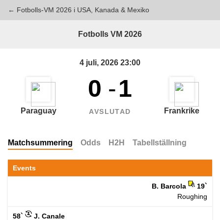
← Fotbolls-VM 2026 i USA, Kanada & Mexiko
Fotbolls VM 2026
4 juli, 2026 23:00
0
-
1
Paraguay
Frankrike
AVSLUTAD
Matchsummering
Odds
H2H
Tabellställning
Events
B. Barcola
19`
Roughing
58`
J. Canale