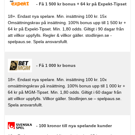
- Få 1 500 kr bonus + 64 kr på Expekt-Tipset
18+. Endast nya spelare. Min. insättning 100 kr. 15x
Omsättningskrav på insättning. 100% bonus upp till 1 500 kr +
64 kr på Expekt-Tipset. Min. 1,80 odds. Giltigt i 90 dagar från
att villkor uppfylls. Regler & villkor gäller. stodlinjen.se -
spelpaus.se. Spela ansvarsfullt.
- Få 1 000 kr bonus
18+. Endast nya spelare. Min. insättning 100 kr. 10x
omsättningskrav på insättning. 100% bonus upp till 1 000 kr +
64 kr på MGM-Tipset. Min. 1,80 odds. Giltigt i 60 dagar från
att villkor uppfylls. Villkor gäller. Stodlinjen.se – spelpaus.se.
Spela ansvarsfullt.
- 100 kronor till nya spelande kunder