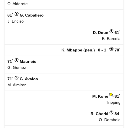
O. Alderete
61`
G. Caballero
J. Enciso
D. Doue
61`
B. Barcola
K. Mbappe (pen.)
0 - 1
70`
71`
Mauricio
G. Gomez
71`
G. Avalos
M. Almiron
M. Kone
81`
Tripping
R. Cherki
84`
O. Dembele