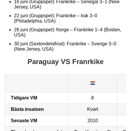
16 juni (Gruppspel): Frankrike – Senegal 3–1 (New
Jersey, USA)
22 juni (Gruppspel): Frankrike – Irak 3–0
(Philadelphia, USA)
26 juni (Gruppspel): Norge – Frankrike 1–4 (Boston,
USA)
30 juni (Sextondelsfinal): Frankrike – Sverige 3–0
(New Jersey, USA)
Paraguay VS Franrkike
Tidigare VM
8
Bästa insatsen
Kvart
Senaste VM
2010