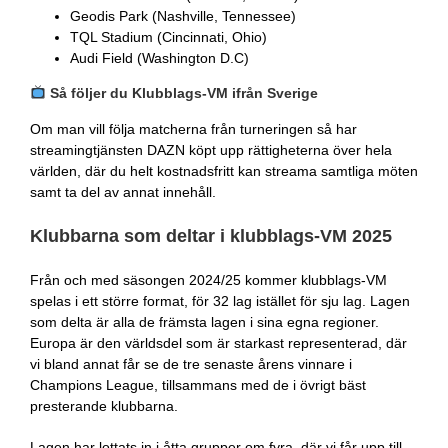
Geodis Park (Nashville, Tennessee)
TQL Stadium (Cincinnati, Ohio)
Audi Field (Washington D.C)
Så följer du Klubblags-VM ifrån Sverige
Om man vill följa matcherna från turneringen så har
streamingtjänsten DAZN köpt upp rättigheterna över hela
världen, där du helt kostnadsfritt kan streama samtliga möten
samt ta del av annat innehåll.
Klubbarna som deltar i klubblags-VM 2025
Från och med säsongen 2024/25 kommer klubblags-VM
spelas i ett större format, för 32 lag istället för sju lag. Lagen
som delta är alla de främsta lagen i sina egna regioner.
Europa är den världsdel som är starkast representerad, där
vi bland annat får se de tre senaste årens vinnare i
Champions League, tillsammans med de i övrigt bäst
presterande klubbarna.
Lagen har lottats in i åtta grupper om fyra, där vi får upp till