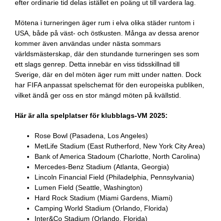
efter ordinarie tid delas istället en poäng ut till vardera lag.
Mötena i turneringen äger rum i elva olika städer runtom i
USA, både på väst- och östkusten. Många av dessa arenor
kommer även användas under nästa sommars
världsmästerskap, där den stundande turneringen ses som
ett slags genrep. Detta innebär en viss tidsskillnad till
Sverige, där en del möten äger rum mitt under natten. Dock
har FIFA anpassat spelschemat för den europeiska publiken,
vilket ändå ger oss en stor mängd möten på kvällstid.
Här är alla spelplatser för klubblags-VM 2025:
Rose Bowl (Pasadena, Los Angeles)
MetLife Stadium (East Rutherford, New York City Area)
Bank of America Stadoum (Charlotte, North Carolina)
Mercedes-Benz Stadium (Atlanta, Georgia)
Lincoln Financial Field (Philadelphia, Pennsylvania)
Lumen Field (Seattle, Washington)
Hard Rock Stadium (Miami Gardens, Miami)
Camping World Stadium (Orlando, Florida)
Inter&Co Stadium (Orlando, Florida)