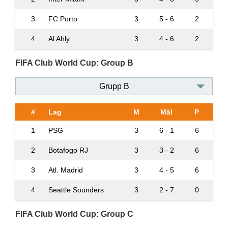
3
FC Porto
3
5 - 6
2
4
Al Ahly
3
4 - 6
2
FIFA Club World Cup: Group B
Grupp B
#
Lag
M
Mål
P
1
PSG
3
6 - 1
6
2
Botafogo RJ
3
3 - 2
6
3
Atl. Madrid
3
4 - 5
6
4
Seattle Sounders
3
2 - 7
0
FIFA Club World Cup: Group C