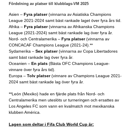
Fördelning av platser till klubblags-VM 2025
Asien –
Fyra platser
(vinnarna av Asiatiska Champions
League 2021-2024 samt bäst rankade laget över fyra års tid.
Afrika –
Fyra platser
(vinnarna av Afrikanska Champions
League (2021-2024) samt bäst rankade lag över fyra år.
Nord- och Centralamerika –
Fyra platser
(vinnarna av
CONCACAF Champions League (2021-24).**
Sydamerika –
Sex platser
(vinnarna av Copa Libertadores
samt bäst rankade lag över fyra år.
Oceanien –
En plats
(Bästa OFC Champions League-
vinnare över fyra års tid).
Europa –
Tolv platser
(vinnare av Champions League 2021-
2024 samt bäst rankade lag över fyra år.
**León (Mexiko) hade en fjärde plats från Nord- och
Centralamerika men uteslöts ur turneringen och ersattes av
Los Angeles FC som vann en kvalmatch mot mexikanska
klubben América.
Lagen som deltar i Fifa Club World Cup är: