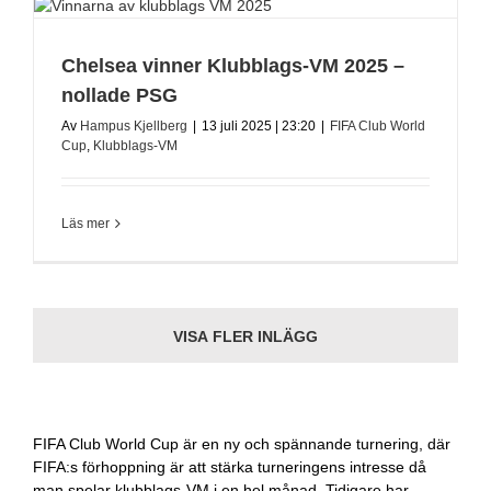
Chelsea vinner Klubblags-VM 2025 –
nollade PSG
Av
Hampus Kjellberg
|
13 juli 2025 | 23:20
|
FIFA Club World
Cup
,
Klubblags-VM
Läs mer
VISA FLER INLÄGG
FIFA Club World Cup är en ny och spännande turnering, där
FIFA:s förhoppning är att stärka turneringens intresse då
man spelar klubblags-VM i en hel månad. Tidigare har