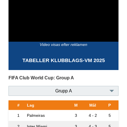
Video visas efter reklamen
TABELLER KLUBBLAGS-VM 2025
FIFA Club World Cup: Group A
Grupp A
#
Lag
M
Mål
P
1
Palmeiras
3
4 - 2
5
2
Inter Miami
3
4 - 3
5