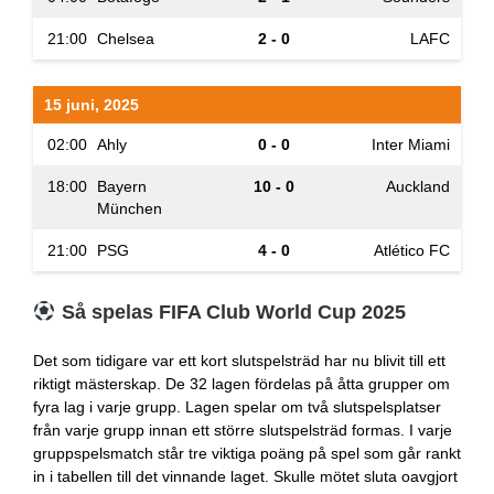
21:00
Chelsea
2 - 0
LAFC
15 juni, 2025
02:00
Ahly
0 - 0
Inter Miami
18:00
Bayern
10 - 0
Auckland
München
21:00
PSG
4 - 0
Atlético FC
Så spelas FIFA Club World Cup 2025
Det som tidigare var ett kort slutspelsträd har nu blivit till ett
riktigt mästerskap. De 32 lagen fördelas på åtta grupper om
fyra lag i varje grupp. Lagen spelar om två slutspelsplatser
från varje grupp innan ett större slutspelsträd formas. I varje
gruppspelsmatch står tre viktiga poäng på spel som går rankt
in i tabellen till det vinnande laget. Skulle mötet sluta oavgjort