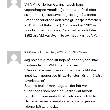
Vid VM i Chile bar Garrincha och hans
vapendragare Amarildo(som ersatte Pelé efter
skada mot Tjeckoslavakien) sitt lag på axlarna.
Argentina förlorade den sista gruppspelsmatchen
år 1978 mot Italien(0-1). Storfavorit år 1982 var
Brasilien med Sócrates, Zico, Falcão och Eder.
1982 års VM var även lite av frisparkarnas VM,
RRRölle
21 november, 2022 vid 13:31
- Svara
Jag nöjer mig med att höja på ögonbrynen inför
påståendet om VM 1982 i Spanien
”Den kanske mest ovissa turneringen i VM där
inget lag imponerade tillräckligt stort för att få bära
favoritskapet”
Snarare brukar man säga att det här var
turneringen som hade en väldigt klar favorit –
Brasilien – som ändå till slut inte ens gick till final.
Det laget anses allmänt vara världens genom
tiderna bästa landslag..