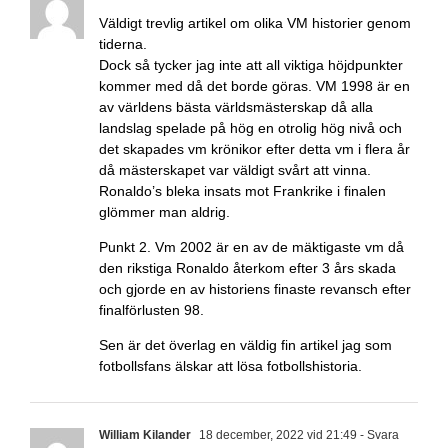
Väldigt trevlig artikel om olika VM historier genom
tiderna.
Dock så tycker jag inte att all viktiga höjdpunkter
kommer med då det borde göras. VM 1998 är en
av världens bästa världsmästerskap då alla
landslag spelade på hög en otrolig hög nivå och
det skapades vm krönikor efter detta vm i flera år
då mästerskapet var väldigt svårt att vinna.
Ronaldo’s bleka insats mot Frankrike i finalen
glömmer man aldrig.
Punkt 2. Vm 2002 är en av de mäktigaste vm då
den rikstiga Ronaldo återkom efter 3 års skada
och gjorde en av historiens finaste revansch efter
finalförlusten 98.
Sen är det överlag en väldig fin artikel jag som
fotbollsfans älskar att lösa fotbollshistoria.
William Kilander
18 december, 2022 vid 21:49
- Svara