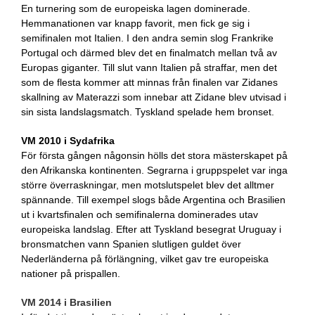
En turnering som de europeiska lagen dominerade.
Hemmanationen var knapp favorit, men fick ge sig i
semifinalen mot Italien. I den andra semin slog Frankrike
Portugal och därmed blev det en finalmatch mellan två av
Europas giganter. Till slut vann Italien på straffar, men det
som de flesta kommer att minnas från finalen var Zidanes
skallning av Materazzi som innebar att Zidane blev utvisad i
sin sista landslagsmatch. Tyskland spelade hem bronset.
VM 2010 i Sydafrika
För första gången någonsin hölls det stora mästerskapet på
den Afrikanska kontinenten. Segrarna i gruppspelet var inga
större överraskningar, men motslutspelet blev det alltmer
spännande. Till exempel slogs både Argentina och Brasilien
ut i kvartsfinalen och semifinalerna dominerades utav
europeiska landslag. Efter att Tyskland besegrat Uruguay i
bronsmatchen vann Spanien slutligen guldet över
Nederländerna på förlängning, vilket gav tre europeiska
nationer på prispallen.
VM 2014 i Brasilien