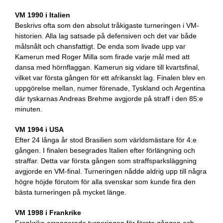
VM 1990 i Italien
Beskrivs ofta som den absolut tråkigaste turneringen i VM-
historien. Alla lag satsade på defensiven och det var både
målsnålt och chansfattigt. De enda som livade upp var
Kamerun med Roger Milla som firade varje mål med att
dansa med hörnflaggan. Kamerun sig vidare till kvartsfinal,
vilket var första gången för ett afrikanskt lag. Finalen blev en
uppgörelse mellan, numer förenade, Tyskland och Argentina
där tyskarnas Andreas Brehme avgjorde på straff i den 85:e
minuten.
VM 1994 i USA
Efter 24 långa år stod Brasilien som världsmästare för 4:e
gången. I finalen besegrades Italien efter förlängning och
straffar. Detta var första gången som straffsparksläggning
avgjorde en VM-final. Turneringen nådde aldrig upp till några
högre höjde förutom för alla svenskar som kunde fira den
bästa turneringen på mycket länge.
VM 1998 i Frankrike