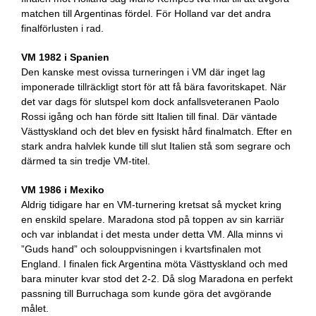
matchen till Argentinas fördel. För Holland var det andra
finalförlusten i rad.
VM 1982 i Spanien
Den kanske mest ovissa turneringen i VM där inget lag
imponerade tillräckligt stort för att få bära favoritskapet. När
det var dags för slutspel kom dock anfallsveteranen Paolo
Rossi igång och han förde sitt Italien till final. Där väntade
Västtyskland och det blev en fysiskt hård finalmatch. Efter en
stark andra halvlek kunde till slut Italien stå som segrare och
därmed ta sin tredje VM-titel.
VM 1986 i Mexiko
Aldrig tidigare har en VM-turnering kretsat så mycket kring
en enskild spelare. Maradona stod på toppen av sin karriär
och var inblandat i det mesta under detta VM. Alla minns vi
”Guds hand” och solouppvisningen i kvartsfinalen mot
England. I finalen fick Argentina möta Västtyskland och med
bara minuter kvar stod det 2-2. Då slog Maradona en perfekt
passning till Burruchaga som kunde göra det avgörande
målet.