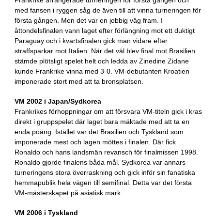
Frankrike arrangerade turneringen för första gången och
med fansen i ryggen såg de även till att vinna turneringen för
första gången. Men det var en jobbig väg fram. I
åttondelsfinalen vann laget efter förlängning mot ett duktigt
Paraguay och i kvartsfinalen gick man vidare efter
straffsparkar mot Italien. När det väl blev final mot Brasilien
stämde plötsligt spelet helt och ledda av Zinedine Zidane
kunde Frankrike vinna med 3-0. VM-debutanten Kroatien
imponerade stort med att ta bronsplatsen.
VM 2002 i Japan/Sydkorea
Frankrikes förhoppningar om att försvara VM-titeln gick i kras
direkt i gruppspelet där laget bara mäktade med att ta en
enda poäng. Istället var det Brasilien och Tyskland som
imponerade mest och lagen möttes i finalen. Där fick
Ronaldo och hans landsmän revansch för finalmissen 1998.
Ronaldo gjorde finalens båda mål. Sydkorea var annars
turneringens stora överraskning och gick inför sin fanatiska
hemmapublik hela vägen till semifinal. Detta var det första
VM-mästerskapet på asiatisk mark.
VM 2006 i Tyskland