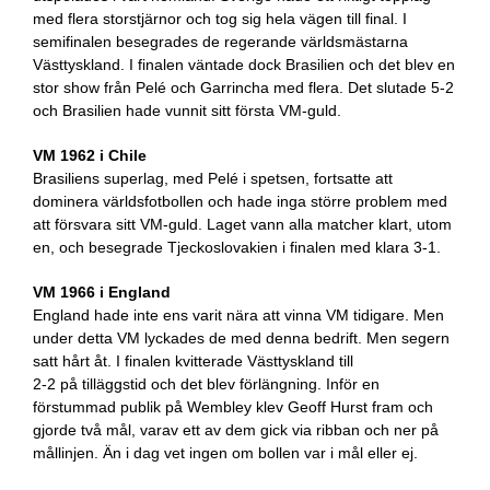
med flera storstjärnor och tog sig hela vägen till final. I
semifinalen besegrades de regerande världsmästarna
Västtyskland. I finalen väntade dock Brasilien och det blev en
stor show från Pelé och Garrincha med flera. Det slutade 5-2
och Brasilien hade vunnit sitt första VM-guld.
VM 1962 i Chile
Brasiliens superlag, med Pelé i spetsen, fortsatte att
dominera världsfotbollen och hade inga större problem med
att försvara sitt VM-guld. Laget vann alla matcher klart, utom
en, och besegrade Tjeckoslovakien i finalen med klara 3-1.
VM 1966 i England
England hade inte ens varit nära att vinna VM tidigare. Men
under detta VM lyckades de med denna bedrift. Men segern
satt hårt åt. I finalen kvitterade Västtyskland till
2-2 på tilläggstid och det blev förlängning. Inför en
förstummad publik på Wembley klev Geoff Hurst fram och
gjorde två mål, varav ett av dem gick via ribban och ner på
mållinjen. Än i dag vet ingen om bollen var i mål eller ej.