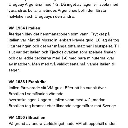
Uruguay Argentina med 4-2. Då inget av lagen vill spela med
varandras bollar användes Argentinas boll i den första
halvleken och Uruguays i den andra.
VM 1934 i Italien
Återigen blev det hemmanationen som vann. Trycket på
Italien var hårt då Mussolini enbart krävde guld. 16 lag deltog
i turneringen och det var många tuffa matcher i slutspelet. Till
slut var det Italien och Tjeckoslovakien som spelade finalen
och där ledde tjeckerna med 1-0 med bara minuterna kvar
av matchen. Men med två väldigt sena mål vände Italien till
seger.
VM 1938 i Frankrike
Italien försvarade sitt VM-guld. Efter att ha vunnit över
Brasilien i semifinalen väntade
överraskningen Ungern. Italien vann med 4-2, medan
Brasilien tog bronset efter liknande segersiffror mot Sverige.
VM 1950 i Brasilien
På grund av andra världskriget hade VM ett uppehåll under