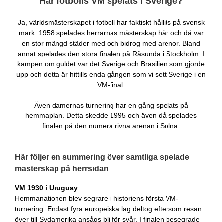
Har fotbolls VM spelats i Sverige?
Ja, världsmästerskapet i fotboll har faktiskt hållits på svensk
mark. 1958 spelades herrarnas mästerskap här och då var
en stor mängd städer med och bidrog med arenor. Bland
annat spelades den stora finalen på Råsunda i Stockholm. I
kampen om guldet var det Sverige och Brasilien som gjorde
upp och detta är hittills enda gången som vi sett Sverige i en
VM-final.
Även damernas turnering har en gång spelats på
hemmaplan. Detta skedde 1995 och även då spelades
finalen på den numera rivna arenan i Solna.
Här följer en summering över samtliga spelade
mästerskap på herrsidan
VM 1930 i Uruguay
Hemmanationen blev segrare i historiens första VM-
turnering. Endast fyra europeiska lag deltog eftersom resan
över till Sydamerika ansågs bli för svår. I finalen besegrade