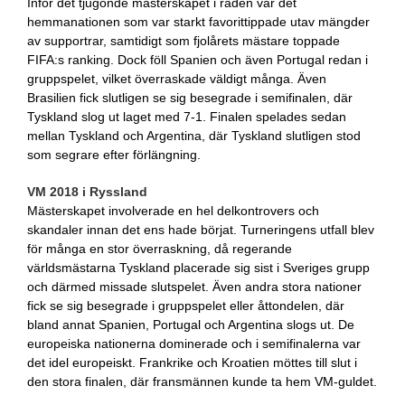
Inför det tjugonde mästerskapet i raden var det
hemmanationen som var starkt favorittippade utav mängder
av supportrar, samtidigt som fjolårets mästare toppade
FIFA:s ranking. Dock föll Spanien och även Portugal redan i
gruppspelet, vilket överraskade väldigt många. Även
Brasilien fick slutligen se sig besegrade i semifinalen, där
Tyskland slog ut laget med 7-1. Finalen spelades sedan
mellan Tyskland och Argentina, där Tyskland slutligen stod
som segrare efter förlängning.
VM 2018 i Ryssland
Mästerskapet involverade en hel delkontrovers och
skandaler innan det ens hade börjat. Turneringens utfall blev
för många en stor överraskning, då regerande
världsmästarna Tyskland placerade sig sist i Sveriges grupp
och därmed missade slutspelet. Även andra stora nationer
fick se sig besegrade i gruppspelet eller åttondelen, där
bland annat Spanien, Portugal och Argentina slogs ut. De
europeiska nationerna dominerade och i semifinalerna var
det idel europeiskt. Frankrike och Kroatien möttes till slut i
den stora finalen, där fransmännen kunde ta hem VM-guldet.