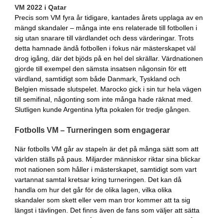
VM 2022 i Qatar
Precis som VM fyra år tidigare, kantades årets upplaga av en
mängd skandaler – många inte ens relaterade till fotbollen i
sig utan snarare till värdlandet och dess värderingar. Trots
detta hamnade ändå fotbollen i fokus när mästerskapet väl
drog igång, där det bjöds på en hel del skrällar. Värdnationen
gjorde till exempel den sämsta insatsen någonsin för ett
värdland, samtidigt som både Danmark, Tyskland och
Belgien missade slutspelet. Marocko gick i sin tur hela vägen
till semifinal, någonting som inte många hade räknat med.
Slutligen kunde Argentina lyfta pokalen för tredje gången.
Fotbolls VM – Turneringen som engagerar
När fotbolls VM går av stapeln är det på många sätt som att
världen ställs på paus. Miljarder människor riktar sina blickar
mot nationen som håller i mästerskapet, samtidigt som vart
vartannat samtal kretsar kring turneringen. Det kan då
handla om hur det går för de olika lagen, vilka olika
skandaler som skett eller vem man tror kommer att ta sig
längst i tävlingen. Det finns även de fans som väljer att sätta