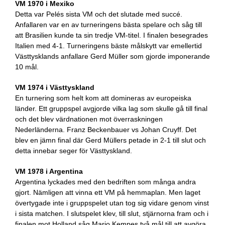
VM 1970 i Mexiko
Detta var Pelés sista VM och det slutade med succé.
Anfallaren var en av turneringens bästa spelare och såg till
att Brasilien kunde ta sin tredje VM-titel. I finalen besegrades
Italien med 4-1. Turneringens bäste målskytt var emellertid
Västtysklands anfallare Gerd Müller som gjorde imponerande
10 mål.
VM 1974 i Västtyskland
En turnering som helt kom att domineras av europeiska
länder. Ett gruppspel avgjorde vilka lag som skulle gå till final
och det blev värdnationen mot överraskningen
Nederländerna. Franz Beckenbauer vs Johan Cruyff. Det
blev en jämn final där Gerd Müllers petade in 2-1 till slut och
detta innebar seger för Västtyskland.
VM 1978 i Argentina
Argentina lyckades med den bedriften som många andra
gjort. Nämligen att vinna ett VM på hemmaplan. Men laget
övertygade inte i gruppspelet utan tog sig vidare genom vinst
i sista matchen. I slutspelet klev, till slut, stjärnorna fram och i
finalen mot Holland såg Mario Kempes två mål till att avgöra