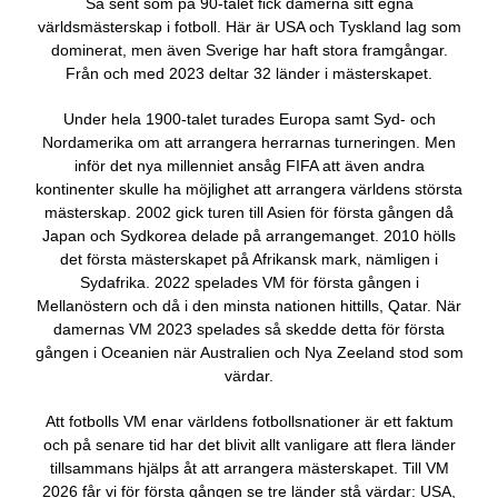
Så sent som på 90-talet fick damerna sitt egna
världsmästerskap i fotboll. Här är USA och Tyskland lag som
dominerat, men även Sverige har haft stora framgångar.
Från och med 2023 deltar 32 länder i mästerskapet.
Under hela 1900-talet turades Europa samt Syd- och
Nordamerika om att arrangera herrarnas turneringen. Men
inför det nya millenniet ansåg FIFA att även andra
kontinenter skulle ha möjlighet att arrangera världens största
mästerskap. 2002 gick turen till Asien för första gången då
Japan och Sydkorea delade på arrangemanget. 2010 hölls
det första mästerskapet på Afrikansk mark, nämligen i
Sydafrika. 2022 spelades VM för första gången i
Mellanöstern och då i den minsta nationen hittills, Qatar. När
damernas VM 2023 spelades så skedde detta för första
gången i Oceanien när Australien och Nya Zeeland stod som
värdar.
Att fotbolls VM enar världens fotbollsnationer är ett faktum
och på senare tid har det blivit allt vanligare att flera länder
tillsammans hjälps åt att arrangera mästerskapet. Till VM
2026 får vi för första gången se tre länder stå värdar: USA,