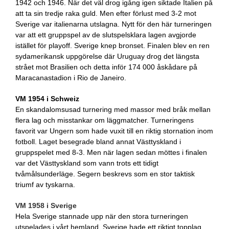
1942 och 1946. När det väl drog igång igen siktade Italien på
att ta sin tredje raka guld. Men efter förlust med 3-2 mot
Sverige var italienarna utslagna. Nytt för den här turneringen
var att ett gruppspel av de slutspelsklara lagen avgjorde
istället för playoff. Sverige knep bronset. Finalen blev en ren
sydamerikansk uppgörelse där Uruguay drog det längsta
strået mot Brasilien och detta inför 174 000 åskådare på
Maracanastadion i Rio de Janeiro.
VM 1954 i Schweiz
En skandalomsusad turnering med massor med bråk mellan
flera lag och misstankar om läggmatcher. Turneringens
favorit var Ungern som hade vuxit till en riktig stornation inom
fotboll. Laget besegrade bland annat Västtyskland i
gruppspelet med 8-3. Men när lagen sedan möttes i finalen
var det Västtyskland som vann trots ett tidigt
tvåmålsunderläge. Segern beskrevs som en stor taktisk
triumf av tyskarna.
VM 1958 i Sverige
Hela Sverige stannade upp när den stora turneringen
utspelades i vårt hemland. Sverige hade ett riktigt topplag