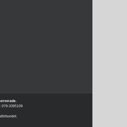
eserverade.
on: 079-3395109
sförbundet.