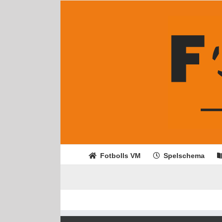
Fortsätt
till
innehållet
Fotbolls VM
Spelschema