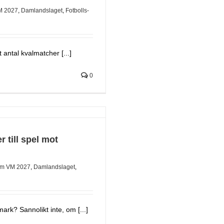
M 2027
,
Damlandslaget
,
Fotbolls-
 antal kvalmatcher [...]
0
 till spel mot
m VM 2027
,
Damlandslaget
,
rk? Sannolikt inte, om [...]