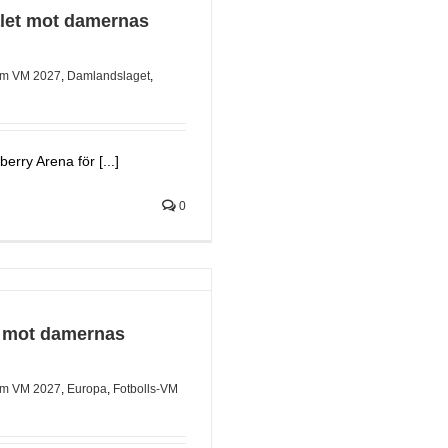
valet mot damernas
m VM 2027
,
Damlandslaget
,
rry Arena för [...]
0
l mot damernas
m VM 2027
,
Europa
,
Fotbolls-VM