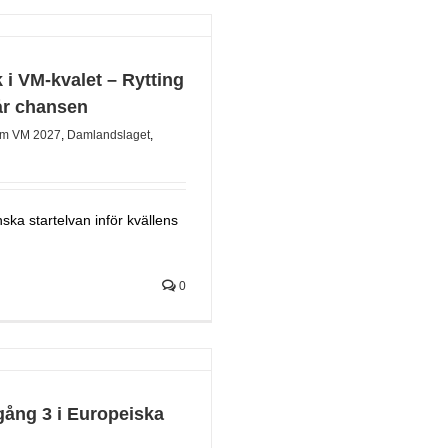
 i VM-kvalet – Rytting
år chansen
m VM 2027
,
Damlandslaget
,
ka startelvan inför kvällens
0
gång 3 i Europeiska