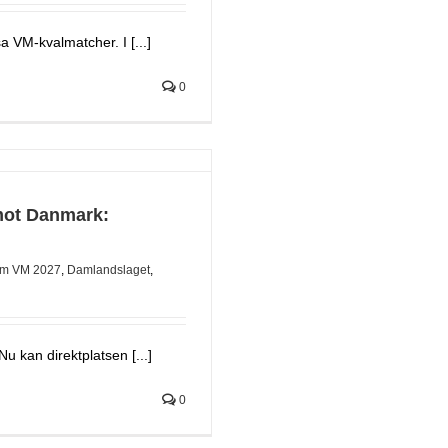
a VM-kvalmatcher. I [...]
0
mot Danmark:
m VM 2027
,
Damlandslaget
,
u kan direktplatsen [...]
0