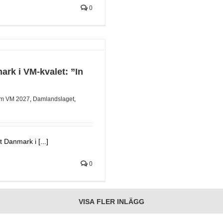
0
ark i VM-kvalet: ”In
m VM 2027
,
Damlandslaget
,
 Danmark i [...]
0
VISA FLER INLÄGG