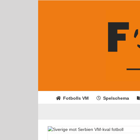
Fortsätt
till
innehållet
Fotbolls VM
Spelschema