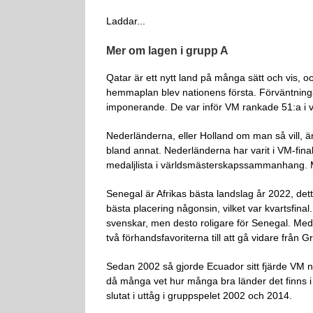
Laddar...
Mer om lagen i grupp A
Qatar är ett nytt land på många sätt och vis, 
hemmaplan blev nationens första. Förväntningar
imponerande. De var inför VM rankade 51:a i vär
Nederländerna, eller Holland om man så vill, ä
bland annat. Nederländerna har varit i VM-final
medaljlista i världsmästerskapssammanhang. M
Senegal är Afrikas bästa landslag år 2022, det
bästa placering någonsin, vilket var kvartsfinal
svenskar, men desto roligare för Senegal. Med
två förhandsfavoriterna till att gå vidare från G
Sedan 2002 så gjorde Ecuador sitt fjärde VM 
då många vet hur många bra länder det finns i 
slutat i uttåg i gruppspelet 2002 och 2014.