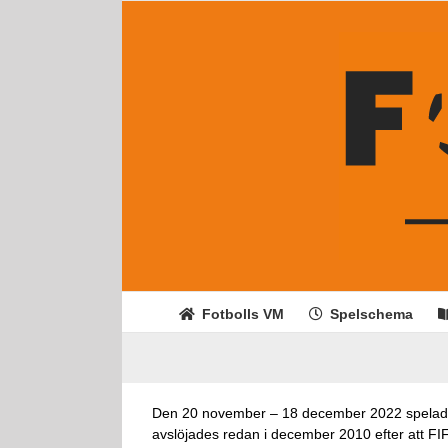
Fortsätt
till
innehållet
Fotbolls VM
Spelschema
Den 20 november – 18 december 2022 spelades d
avslöjades redan i december 2010 efter att FIF