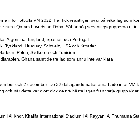
rna inför fotbolls VM 2022. Här fick vi äntligen svar på vilka lag som 
de rum i Qatars huvudstad Doha. Såhär såg seedningsgrupperna ut infö
ike, Argentina, England, Spanien och Portugal
, Tyskland, Uruguay, Schweiz, USA och Kroatien
Serbien, Polen, Sydkorea och Tunisien
arabien, Ghana samt de tre lag som ännu inte var klara
ember och 2 december. De 32 deltagande nationerna hade inför VM lotta
och när detta var gjort gick de två bästa lagen från varje grupp vidare 
m i Al Khor, Khalifa International Stadium i Al Rayyan, Al Thumama St