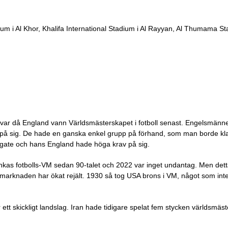
um i Al Khor, Khalifa International Stadium i Al Rayyan, Al Thumama St
ar då England vann Världsmästerskapet i fotboll senast. Engelsmännen 
 på sig. De hade en ganska enkel grupp på förhand, som man borde klar
thgate och hans England hade höga krav på sig.
ankas fotbolls-VM sedan 90-talet och 2022 var inget undantag. Men dett
-marknaden har ökat rejält. 1930 så tog USA brons i VM, något som 
tt skickligt landslag. Iran hade tidigare spelat fem stycken världsmäst