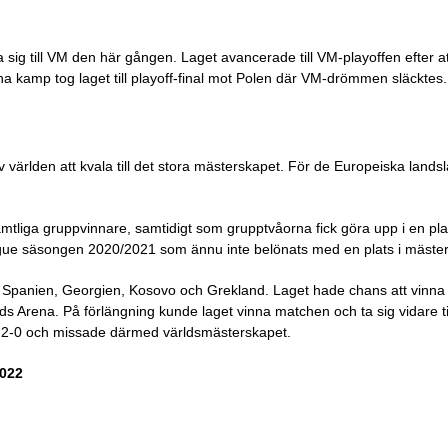
 sig till VM den här gången. Laget avancerade till VM-playoffen efter att
na kamp tog laget till playoff-final mot Polen där VM-drömmen släcktes.
 världen att kvala till det stora mästerskapet. För de Europeiska land
amtliga gruppvinnare, samtidigt som grupptvåorna fick göra upp i en play
ague säsongen 2020/2021 som ännu inte belönats med en plats i mäste
t Spanien, Georgien, Kosovo och Grekland. Laget hade chans att vinna 
s Arena. På förlängning kunde laget vinna matchen och ta sig vidare til
2-0 och missade därmed världsmästerskapet.
2022