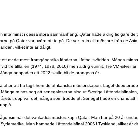
och inte minst i dessa stora sammanhang. Qatar hade aldrig tidigare del
na på Qatar var svåra att ta på. De var trots allt mästare från de Asi
lden, vilket inte är dåligt.
r ett av de mest framgångsrika länderna i fotbollsvärlden. Många minns 
 vid tre tillfällen (1974, 1978, 2010) men aldrig vunnit. Tre VM-silver
ånga hoppades att 2022 skulle bli de orangeas år.
ta efter att ha tagit hem de afrikanska mästerskapen. Laget debuterad
. Många minns nog att senegaleserna slog ut Sverige i åttondelsfinalen, 
 årets trupp var det många som trodde att Senegal hade en chans att nå
rupp A.
någonsin när det vankades mästerskap i Qatar. Man har på 20 år endast
Sydamerika. Man hamnade i åttondelsfinal 2006 i Tyskland, vilket är den