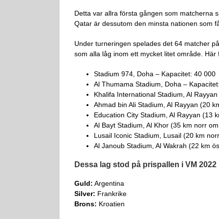
Detta var allra första gången som matcherna s
Qatar är dessutom den minsta nationen som fått
Under turneringen spelades det 64 matcher på å
som alla låg inom ett mycket litet område. Här 
Stadium 974, Doha – Kapacitet: 40 000
Al Thumama Stadium, Doha – Kapacitet
Khalifa International Stadium, Al Rayya
Ahmad bin Ali Stadium, Al Rayyan (20 k
Education City Stadium, Al Rayyan (13 
Al Bayt Stadium, Al Khor (35 km norr om
Lusail Iconic Stadium, Lusail (20 km no
Al Janoub Stadium, Al Wakrah (22 km ös
Dessa lag stod på prispallen i VM 2022
Guld:
Argentina
Silver:
Frankrike
Brons:
Kroatien