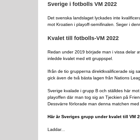
Sverige i fotbolls VM 2022
Det svenska landslaget lyckades inte kvalificera
mot Kroatien i playoff-semifinalen. Seger i den
Kvalet till fotbolls-VM 2022
Redan under 2019 började man i vissa delar av
inledde kvalet med ett gruppspel.
Ifrån de tio grupperna direktkvalificerade sig s
gick även de två bästa lagen från Nations Le
Sverige kvalade i grupp B och ställdes här mo
playoffen där man tog sig an Tjeckien på Friend
Dessvärre förlorade man denna matchen med 
Här är Sveriges grupp under kvalet till VM 
Laddar...