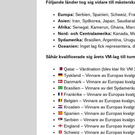
Följande länder tog sig vidare till mästersk
Europa:
Serbien, Spanien, Schweiz, Fra
Asien:
Iran, Sydkorea, Japan, Saudiarab
Afrika:
Senegal, Kamerun, Ghana, Maro
Nord- och Centralamerika:
Kanada, Me
Sydamerika:
Brasilien, Argentina, Uru
Oceanien:
Inget lag fick representera, d
Såhär kvalificerade sig årets VM-lag till tur
Qatar – Värdnation (blev klar för V
Tyskland – Vinnare av Europas kvalgr
Danmark – Vinnare av Europas kvalgr
Brasilien – Vinnare av det Sydamerik
Frankrike – Vinnare av Europas kval
Belgien – Vinnare av Europas kvalgr
Kroatien – Vinnare av Europas kvalg
Spanien – Vinnare av Europas kvalgr
Serbien – Vinnare av Europas kvalgr
England – Vinnare av Europas kvalgr
Schweiz – Vinnare av Europas kvalgr