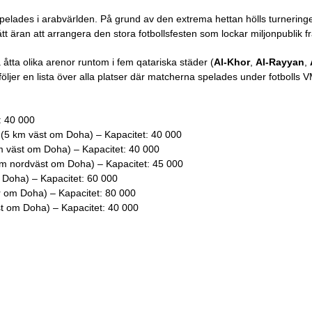
pelades i arabvärlden. På grund av den extrema hettan hölls turneringe
 äran att arrangera den stora fotbollsfesten som lockar miljonpublik fr
tta olika arenor runtom i fem qatariska städer (
Al-Khor
,
Al-Rayyan
,
följer en lista över alla platser där matcherna spelades under fotbolls 
: 40 000
n (5 km väst om Doha) – Kapacitet: 40 000
m väst om Doha) – Kapacitet: 40 000
km nordväst om Doha) – Kapacitet: 45 000
 Doha) – Kapacitet: 60 000
rr om Doha) – Kapacitet: 80 000
t om Doha) – Kapacitet: 40 000