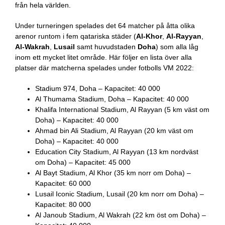
från hela världen.
Under turneringen spelades det 64 matcher på åtta olika
arenor runtom i fem qatariska städer (
Al-Khor
,
Al-Rayyan
,
Al-Wakrah
,
Lusail
samt huvudstaden
Doha
) som alla låg
inom ett mycket litet område. Här följer en lista över alla
platser där matcherna spelades under fotbolls VM 2022:
Stadium 974, Doha – Kapacitet: 40 000
Al Thumama Stadium, Doha – Kapacitet: 40 000
Khalifa International Stadium, Al Rayyan (5 km väst om
Doha) – Kapacitet: 40 000
Ahmad bin Ali Stadium, Al Rayyan (20 km väst om
Doha) – Kapacitet: 40 000
Education City Stadium, Al Rayyan (13 km nordväst
om Doha) – Kapacitet: 45 000
Al Bayt Stadium, Al Khor (35 km norr om Doha) –
Kapacitet: 60 000
Lusail Iconic Stadium, Lusail (20 km norr om Doha) –
Kapacitet: 80 000
Al Janoub Stadium, Al Wakrah (22 km öst om Doha) –