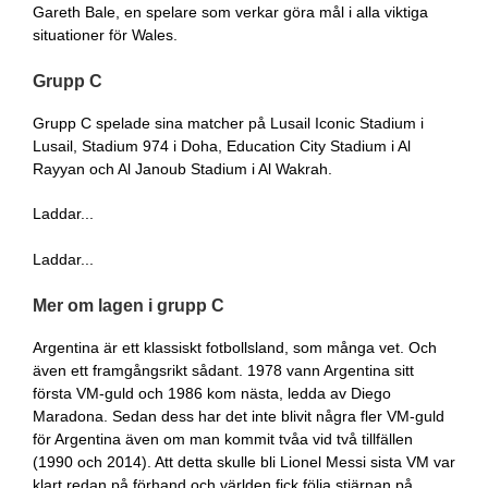
Gareth Bale, en spelare som verkar göra mål i alla viktiga
situationer för Wales.
Grupp C
Grupp C spelade sina matcher på Lusail Iconic Stadium i
Lusail, Stadium 974 i Doha, Education City Stadium i Al
Rayyan och Al Janoub Stadium i Al Wakrah.
Laddar...
Laddar...
Mer om lagen i grupp C
Argentina är ett klassiskt fotbollsland, som många vet. Och
även ett framgångsrikt sådant. 1978 vann Argentina sitt
första VM-guld och 1986 kom nästa, ledda av Diego
Maradona. Sedan dess har det inte blivit några fler VM-guld
för Argentina även om man kommit tvåa vid två tillfällen
(1990 och 2014). Att detta skulle bli Lionel Messi sista VM var
klart redan på förhand och världen fick följa stjärnan på