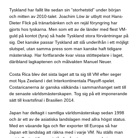
Tyskland har fallit lite sedan sin ”storhetstid” under början
och mitten av 2010-talet. Joachim Löw är utbytt mot Hans-
Dieter Flick på tränarbänken och en rejäl föryngring har
gjorts hos tyskarna. Men som ett av de länder med flest VM-
guld på kontot (fyra) så hade Tyskland stora förväntningar på
sig. Det kanske passar Tyskland att slå underifrån i ett möjligt
slutspel, utan samma press som man kanske haft tidigare
mästerskap. Har fortfarande kvar vissa stöttepelare i laget,
däribland lagkaptenen och målvakten Manuel Neuer.
Costa Rica blev det sista laget att ta sig till VM efter seger
mot Nya Zeeland i det Interkontinentala Playoff-spelet.
Costaricanerna är ganska välkända i sammanhanget sett till
de senaste världsmästerskapen. Tog sig på ett imponerande
sätt till kvartsfinal i Brasilien 2014.
Japan har deltagit i samtliga världsmästerskap sedan 1998
och är ett av de asiatiska landslagen med allra högst status.
Med en växande liga och fler exporter till Europa så har
Japan ett landslag att räkna med i varje VM. Nu ställs man