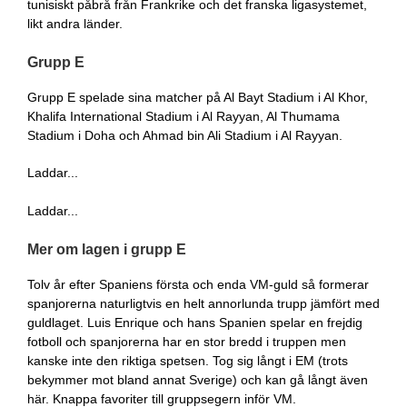
tunisiskt påbrå från Frankrike och det franska ligasystemet,
likt andra länder.
Grupp E
Grupp E spelade sina matcher på Al Bayt Stadium i Al Khor,
Khalifa International Stadium i Al Rayyan, Al Thumama
Stadium i Doha och Ahmad bin Ali Stadium i Al Rayyan.
Laddar...
Laddar...
Mer om lagen i grupp E
Tolv år efter Spaniens första och enda VM-guld så formerar
spanjorerna naturligtvis en helt annorlunda trupp jämfört med
guldlaget. Luis Enrique och hans Spanien spelar en frejdig
fotboll och spanjorerna har en stor bredd i truppen men
kanske inte den riktiga spetsen. Tog sig långt i EM (trots
bekymmer mot bland annat Sverige) och kan gå långt även
här. Knappa favoriter till gruppsegern inför VM.