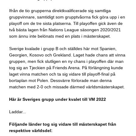
Ifrån de tio grupperna direktkvalificerade sig samtliga
gruppvinnare, samtidigt som grupptvåorna fick göra upp i en
playoff om de tre sista platserna. Till playoffen gick även de
två bästa lagen från Nations League säsongen 2020/2021
som ännu inte belönats med en plats i mästerskapet.
Sverige kvalade i grupp B och ställdes här mot Spanien,
Georgien, Kosovo och Grekland. Laget hade chans att vinna
gruppen, men fick slutligen en ny chans i playoffen där man
tog sig an Tjeckien på Friends Arena. På förlängning kunde
laget vinna matchen och ta sig vidare till playoff-final på
bortaplan mot Polen. Dessvärre förlorade man denna
matchen med 2-0 och missade därmed världsmästerskapet.
Här är Sveriges grupp under kvalet till VM 2022
Laddar...
Följande länder tog sig vidare till mästerskapet från
respektive världsdel: