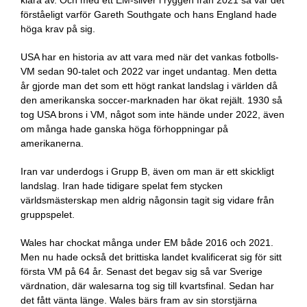
klara av. Och med ett EM-silver i ryggen från 2021 så var det
förståeligt varför Gareth Southgate och hans England hade
höga krav på sig.
USA har en historia av att vara med när det vankas fotbolls-
VM sedan 90-talet och 2022 var inget undantag. Men detta
år gjorde man det som ett högt rankat landslag i världen då
den amerikanska soccer-marknaden har ökat rejält. 1930 så
tog USA brons i VM, något som inte hände under 2022, även
om många hade ganska höga förhoppningar på
amerikanerna.
Iran var underdogs i Grupp B, även om man är ett skickligt
landslag. Iran hade tidigare spelat fem stycken
världsmästerskap men aldrig någonsin tagit sig vidare från
gruppspelet.
Wales har chockat många under EM både 2016 och 2021.
Men nu hade också det brittiska landet kvalificerat sig för sitt
första VM på 64 år. Senast det begav sig så var Sverige
värdnation, där walesarna tog sig till kvartsfinal. Sedan har
det fått vänta länge. Wales bärs fram av sin storstjärna