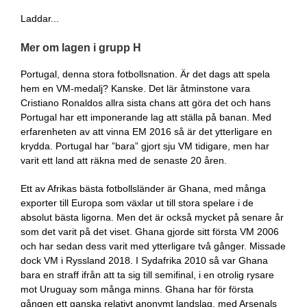
Laddar...
Mer om lagen i grupp H
Portugal, denna stora fotbollsnation. Är det dags att spela
hem en VM-medalj? Kanske. Det lär åtminstone vara
Cristiano Ronaldos allra sista chans att göra det och hans
Portugal har ett imponerande lag att ställa på banan. Med
erfarenheten av att vinna EM 2016 så är det ytterligare en
krydda. Portugal har ”bara” gjort sju VM tidigare, men har
varit ett land att räkna med de senaste 20 åren.
Ett av Afrikas bästa fotbollsländer är Ghana, med många
exporter till Europa som växlar ut till stora spelare i de
absolut bästa ligorna. Men det är också mycket på senare år
som det varit på det viset. Ghana gjorde sitt första VM 2006
och har sedan dess varit med ytterligare två gånger. Missade
dock VM i Ryssland 2018. I Sydafrika 2010 så var Ghana
bara en straff ifrån att ta sig till semifinal, i en otrolig rysare
mot Uruguay som många minns. Ghana har för första
gången ett ganska relativt anonymt landslag, med Arsenals