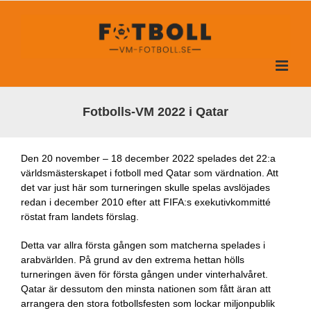
Fortsätt
till
innehållet
Fotbolls-VM 2022 i Qatar
Den 20 november – 18 december 2022 spelades det 22:a
världsmästerskapet i fotboll med Qatar som värdnation. Att
det var just här som turneringen skulle spelas avslöjades
redan i december 2010 efter att FIFA:s exekutivkommitté
röstat fram landets förslag.
Detta var allra första gången som matcherna spelades i
arabvärlden. På grund av den extrema hettan hölls
turneringen även för första gången under vinterhalvåret.
Qatar är dessutom den minsta nationen som fått äran att
arrangera den stora fotbollsfesten som lockar miljonpublik