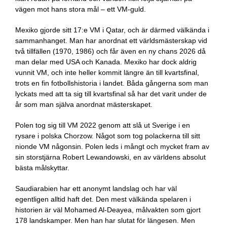
vägen mot hans stora mål – ett VM-guld.
Mexiko gjorde sitt 17:e VM i Qatar, och är därmed välkända i
sammanhanget. Man har anordnat ett världsmästerskap vid
två tillfällen (1970, 1986) och får även en ny chans 2026 då
man delar med USA och Kanada. Mexiko har dock aldrig
vunnit VM, och inte heller kommit längre än till kvartsfinal,
trots en fin fotbollshistoria i landet. Båda gångerna som man
lyckats med att ta sig till kvartsfinal så har det varit under de
år som man själva anordnat mästerskapet.
Polen tog sig till VM 2022 genom att slå ut Sverige i en
rysare i polska Chorzow. Något som tog polackerna till sitt
nionde VM någonsin. Polen leds i mångt och mycket fram av
sin storstjärna Robert Lewandowski, en av världens absolut
bästa målskyttar.
Saudiarabien har ett anonymt landslag och har väl
egentligen alltid haft det. Den mest välkända spelaren i
historien är väl Mohamed Al-Deayea, målvakten som gjort
178 landskamper. Men han har slutat för längesen. Men