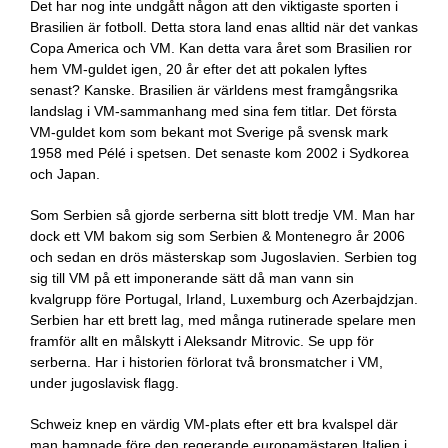
Det har nog inte undgått någon att den viktigaste sporten i
Brasilien är fotboll. Detta stora land enas alltid när det vankas
Copa America och VM. Kan detta vara året som Brasilien ror
hem VM-guldet igen, 20 år efter det att pokalen lyftes
senast? Kanske. Brasilien är världens mest framgångsrika
landslag i VM-sammanhang med sina fem titlar. Det första
VM-guldet kom som bekant mot Sverige på svensk mark
1958 med Pélé i spetsen. Det senaste kom 2002 i Sydkorea
och Japan.
Som Serbien så gjorde serberna sitt blott tredje VM. Man har
dock ett VM bakom sig som Serbien & Montenegro år 2006
och sedan en drös mästerskap som Jugoslavien. Serbien tog
sig till VM på ett imponerande sätt då man vann sin
kvalgrupp före Portugal, Irland, Luxemburg och Azerbajdzjan.
Serbien har ett brett lag, med många rutinerade spelare men
framför allt en målskytt i Aleksandr Mitrovic. Se upp för
serberna. Har i historien förlorat två bronsmatcher i VM,
under jugoslavisk flagg.
Schweiz knep en värdig VM-plats efter ett bra kvalspel där
man hamnade före den regerande europamästaren Italien i