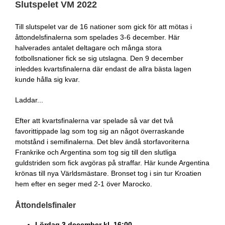
Slutspelet VM 2022
Till slutspelet var de 16 nationer som gick för att mötas i
åttondelsfinalerna som spelades 3-6 december. Här
halverades antalet deltagare och många stora
fotbollsnationer fick se sig utslagna. Den 9 december
inleddes kvartsfinalerna där endast de allra bästa lagen
kunde hålla sig kvar.
Laddar...
Efter att kvartsfinalerna var spelade så var det två
favorittippade lag som tog sig an något överraskande
motstånd i semifinalerna. Det blev ändå storfavoriterna
Frankrike och Argentina som tog sig till den slutliga
guldstriden som fick avgöras på straffar. Här kunde Argentina
krönas till nya Världsmästare. Bronset tog i sin tur Kroatien
hem efter en seger med 2-1 över Marocko.
Åttondelsfinaler
Lördag 3 december kl. 16:00