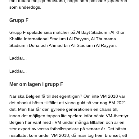
mot tuffast möjliga motstånd, något som passade japanerna
som underdogs.
Grupp F
Grupp F spelade sina matcher på Al Bayt Stadium i Al Khor,
Khalifa International Stadium i Al Rayyan, Al Thumama
Stadium i Doha och Ahmad bin Ali Stadium i Al Rayyan.
Laddar...
Laddar...
Mer om lagen i grupp F
När ska Belgien få till det egentligen? Om inte VM 2018 var
det absolut bästa tillfället att vinna guld så var nog EM 2021
det. Men här får den gyllene generationen en chans till,
innan det möjligen tappas lite spelare inför nästa VM-äventyr.
Belgien har varit med i VM under många tillfällen och är en
stor export av vassa fotbollsspelare på senare år. Det bästa
resultatet kom under VM 2018, då man tog hem bronset, ett