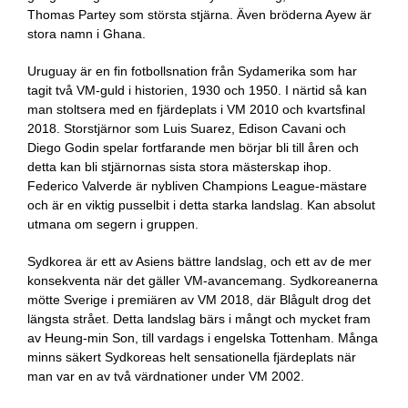
Thomas Partey som största stjärna. Även bröderna Ayew är
stora namn i Ghana.
Uruguay är en fin fotbollsnation från Sydamerika som har
tagit två VM-guld i historien, 1930 och 1950. I närtid så kan
man stoltsera med en fjärdeplats i VM 2010 och kvartsfinal
2018. Storstjärnor som Luis Suarez, Edison Cavani och
Diego Godin spelar fortfarande men börjar bli till åren och
detta kan bli stjärnornas sista stora mästerskap ihop.
Federico Valverde är nybliven Champions League-mästare
och är en viktig pusselbit i detta starka landslag. Kan absolut
utmana om segern i gruppen.
Sydkorea är ett av Asiens bättre landslag, och ett av de mer
konsekventa när det gäller VM-avancemang. Sydkoreanerna
mötte Sverige i premiären av VM 2018, där Blågult drog det
längsta strået. Detta landslag bärs i mångt och mycket fram
av Heung-min Son, till vardags i engelska Tottenham. Många
minns säkert Sydkoreas helt sensationella fjärdeplats när
man var en av två värdnationer under VM 2002.