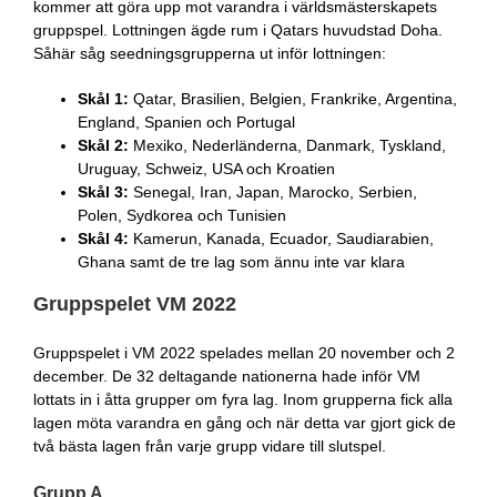
kommer att göra upp mot varandra i världsmästerskapets
gruppspel. Lottningen ägde rum i Qatars huvudstad Doha.
Såhär såg seedningsgrupperna ut inför lottningen:
Skål 1:
Qatar, Brasilien, Belgien, Frankrike, Argentina,
England, Spanien och Portugal
Skål 2:
Mexiko, Nederländerna, Danmark, Tyskland,
Uruguay, Schweiz, USA och Kroatien
Skål 3:
Senegal, Iran, Japan, Marocko, Serbien,
Polen, Sydkorea och Tunisien
Skål 4:
Kamerun, Kanada, Ecuador, Saudiarabien,
Ghana samt de tre lag som ännu inte var klara
Gruppspelet VM 2022
Gruppspelet i VM 2022 spelades mellan 20 november och 2
december. De 32 deltagande nationerna hade inför VM
lottats in i åtta grupper om fyra lag. Inom grupperna fick alla
lagen möta varandra en gång och när detta var gjort gick de
två bästa lagen från varje grupp vidare till slutspel.
Grupp A