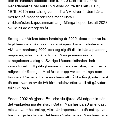
den holländska totalfotbollen från 70-talet bland annat.
Nederländerna har varit i VM-final vid tre tillfällen (1974,
1978, 2010) men aldrig vunnit. Tre VM-silver är den bästa
meriten på Nederländernas medaljlista i
världsmästerskapssammanhang. Många hoppades att 2022
skulle bli de orangeas år.
Senegal är Afrikas bästa landslag år 2022, detta efter att ha
tagit hem de afrikanska mästerskapen. Laget debuterade i
VM-sammanhang 2002 och tog sig då till sin bästa placering
någonsin, vilket var kvartsfinal. Många minns nog att
senegaleserna slog ut Sverige i åttondelsfinalen, helt
sensationellt. Ett jobbigt minne för oss svenskar, men desto
roligare för Senegal. Med årets trupp var det många som
trodde att Senegal hade en chans att nå lika långt, inte minst
då man var en av de två förhandsfavoriterna till att gå vidare
från Grupp A.
Sedan 2002 så gjorde Ecuador sitt fjärde VM någonsin när
det vankades mästerskap i Qatar. Man har på 20 år endast
missat två mästerskap, vilket är imponerande då många vet
hur många bra länder det finns i Sydamerika. Man hamnade