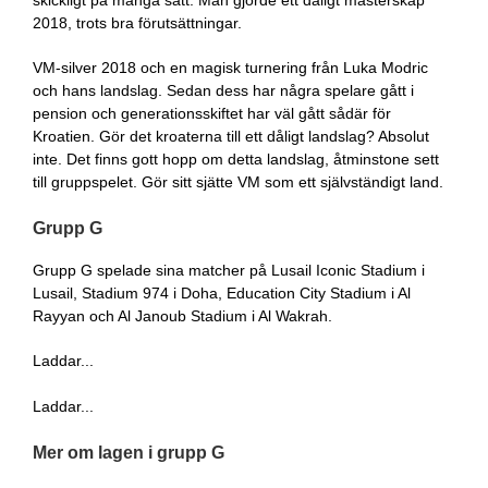
skickligt på många sätt. Man gjorde ett dåligt mästerskap
2018, trots bra förutsättningar.
VM-silver 2018 och en magisk turnering från Luka Modric
och hans landslag. Sedan dess har några spelare gått i
pension och generationsskiftet har väl gått sådär för
Kroatien. Gör det kroaterna till ett dåligt landslag? Absolut
inte. Det finns gott hopp om detta landslag, åtminstone sett
till gruppspelet. Gör sitt sjätte VM som ett självständigt land.
Grupp G
Grupp G spelade sina matcher på Lusail Iconic Stadium i
Lusail, Stadium 974 i Doha, Education City Stadium i Al
Rayyan och Al Janoub Stadium i Al Wakrah.
Laddar...
Laddar...
Mer om lagen i grupp G