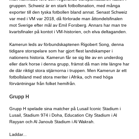
gruppen. Schweiz är en stark fotbollsnation, med många
exporter till den tyska fotbollen bland annat. Senast Schweiz
var med i VM var 2018, då förlorade man åttondelsfinalen
mot Sverige efter mål av Emil Forsberg. Annars har man tre
kvartsfinaler på kontot i VM-historien, och elva deltaganden.
Kamerun leds av förbundskaptenen Rigobert Song, denna
tidigare storspelare som har gjort flest landskamper i
nationens historia. Kamerun får se sig lite av en underdog
eller dark horse i denna grupp, främst då man inte längre har
de där riktigt stora stjärnorna i truppen. Men Kamerun är ett
fotbollsland med stora meriter i Afrika, och med höga
förväntningar från folket hemifrån.
Grupp H
Grupp H spelade sina matcher på Lusail Iconic Stadium i
Lusail, Stadium 974 i Doha, Education City Stadium i Al
Rayyan och Al Janoub Stadium i Al Wakrah.
Laddar...