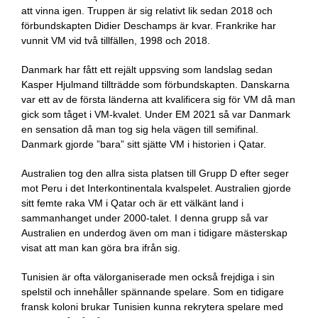
att vinna igen. Truppen är sig relativt lik sedan 2018 och
förbundskapten Didier Deschamps är kvar. Frankrike har
vunnit VM vid två tillfällen, 1998 och 2018.
Danmark har fått ett rejält uppsving som landslag sedan
Kasper Hjulmand tillträdde som förbundskapten. Danskarna
var ett av de första länderna att kvalificera sig för VM då man
gick som tåget i VM-kvalet. Under EM 2021 så var Danmark
en sensation då man tog sig hela vägen till semifinal.
Danmark gjorde ”bara” sitt sjätte VM i historien i Qatar.
Australien tog den allra sista platsen till Grupp D efter seger
mot Peru i det Interkontinentala kvalspelet. Australien gjorde
sitt femte raka VM i Qatar och är ett välkänt land i
sammanhanget under 2000-talet. I denna grupp så var
Australien en underdog även om man i tidigare mästerskap
visat att man kan göra bra ifrån sig.
Tunisien är ofta välorganiserade men också frejdiga i sin
spelstil och innehåller spännande spelare. Som en tidigare
fransk koloni brukar Tunisien kunna rekrytera spelare med