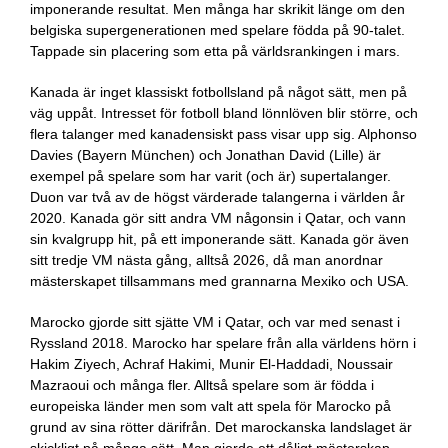
imponerande resultat. Men många har skrikit länge om den
belgiska supergenerationen med spelare födda på 90-talet.
Tappade sin placering som etta på världsrankingen i mars.
Kanada är inget klassiskt fotbollsland på något sätt, men på
väg uppåt. Intresset för fotboll bland lönnlöven blir större, och
flera talanger med kanadensiskt pass visar upp sig. Alphonso
Davies (Bayern München) och Jonathan David (Lille) är
exempel på spelare som har varit (och är) supertalanger.
Duon var två av de högst värderade talangerna i världen år
2020. Kanada gör sitt andra VM någonsin i Qatar, och vann
sin kvalgrupp hit, på ett imponerande sätt. Kanada gör även
sitt tredje VM nästa gång, alltså 2026, då man anordnar
mästerskapet tillsammans med grannarna Mexiko och USA.
Marocko gjorde sitt sjätte VM i Qatar, och var med senast i
Ryssland 2018. Marocko har spelare från alla världens hörn i
Hakim Ziyech, Achraf Hakimi, Munir El-Haddadi, Noussair
Mazraoui och många fler. Alltså spelare som är födda i
europeiska länder men som valt att spela för Marocko på
grund av sina rötter därifrån. Det marockanska landslaget är