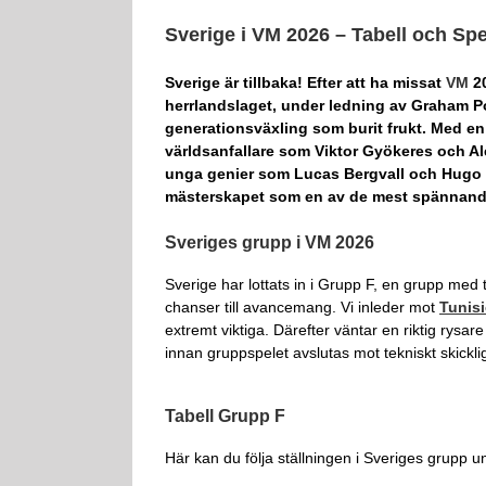
Sverige i VM 2026 – Tabell och S
Sverige är tillbaka! Efter att ha missat
VM
20
herrlandslaget, under ledning av Graham P
generationsväxling som burit frukt. Med en
världsanfallare som Viktor Gyökeres och A
unga genier som Lucas Bergvall och Hugo La
mästerskapet som en av de mest spännande
Sveriges grupp i VM 2026
Sverige har lottats in i Grupp F, en grupp med
chanser till avancemang. Vi inleder mot
Tunis
extremt viktiga. Därefter väntar en riktig rysar
innan gruppspelet avslutas mot tekniskt skickl
Tabell Grupp F
Här kan du följa ställningen i Sveriges grupp 