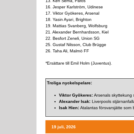
13. Ken Sema, Pafos
16. Jesper Karlström, Udinese
17. Viktor Gyökeres, Arsenal
18. Yasin Ayari, Brighton
19. Mattias Svanberg, Wolfsburg
21. Alexander Bernhardsson, Kiel
22. Besfort Zeneli, Union SG
25. Gustaf Nilsson, Club Brügge
26. Taha Ali, Malmö FF
*Ersättare till Emil Holm (Juventus).
Troliga nyckelspelare:
Viktor Gyökeres:
Arsenals skyttekung s
Alexander Isak:
Liverpools stjärnanfall
Isak Hien:
Atalantas försvarsjätte som 
19 juli, 2026