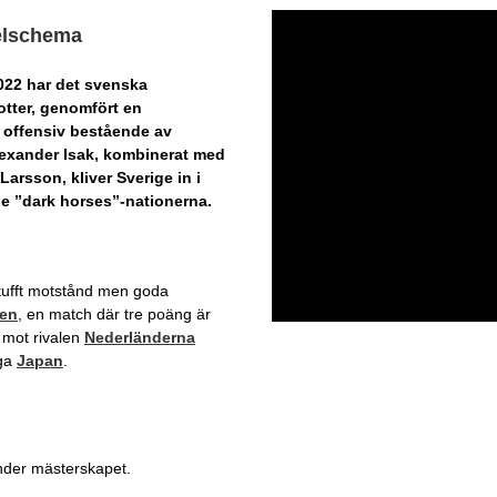
pelschema
22 har det svenska
otter, genomfört en
 offensiv bestående av
lexander Isak, kombinerat med
rsson, kliver Sverige in i
 ”dark horses”-nationerna.
 tufft motstånd men goda
ien
, en match där tre poäng är
e mot rivalen
Nederländerna
iga
Japan
.
under mästerskapet.