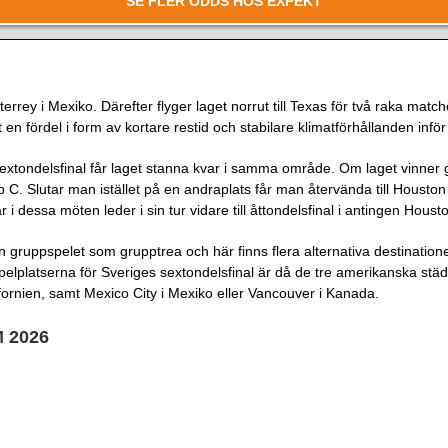
SE FLER ODDS HOS EXPEKT
rrey i Mexiko. Därefter flyger laget norrut till Texas för två raka match
 en fördel i form av kortare restid och stabilare klimatförhållanden in
extondelsfinal får laget stanna kvar i samma område. Om laget vinner gru
 C. Slutar man istället på en andraplats får man återvända till Houston
i dessa möten leder i sin tur vidare till åttondelsfinal i antingen Houst
rån gruppspelet som grupptrea och här finns flera alternativa destination
pelplatserna för Sveriges sextondelsfinal är då de tre amerikanska st
fornien, samt Mexico City i Mexiko eller Vancouver i Kanada.
M 2026