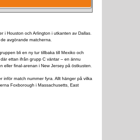
er i Houston och Arlington i utkanten av Dallas.
för de avgörande matcherna.
ppen bli en ny tur tillbaka till Mexiko och
 där ettan ifrån grupp C väntar – en ännu
on eller final-arenan i New Jersey på östkusten.
er inför match nummer fyra. Allt hänger på vilka
äderna Foxborough i Massachusetts, East