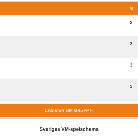
M
3
3
3
3
LÄS MER OM GRUPP F
Sveriges VM-spelschema