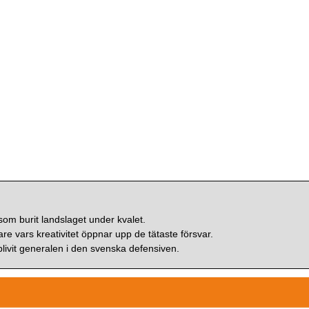
om burit landslaget under kvalet.
are vars kreativitet öppnar upp de tätaste försvar.
blivit generalen i den svenska defensiven.