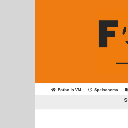
Fortsätt
till
innehållet
Fotbolls VM
Spelschema
S