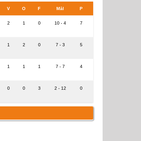
V
O
F
Mål
P
2
1
0
10 - 4
7
1
2
0
7 - 3
5
1
1
1
7 - 7
4
0
0
3
2 - 12
0