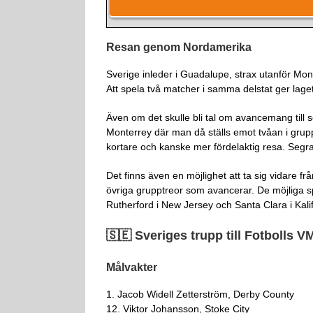
Resan genom Nordamerika
Sverige inleder i Guadalupe, strax utanför Monte
Att spela två matcher i samma delstat ger laget
Även om det skulle bli tal om avancemang till s
Monterrey där man då ställs emot tvåan i grupp
kortare och kanske mer fördelaktig resa. Segrar 
Det finns även en möjlighet att ta sig vidare f
övriga grupptreor som avancerar. De möjliga s
Rutherford i New Jersey och Santa Clara i Kali
🇸🇪 Sveriges trupp till Fotbolls V
Målvakter
1. Jacob Widell Zetterström, Derby County
12. Viktor Johansson, Stoke City