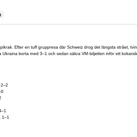
0
pikrak. Efter en tuff gruppresa där Schweiz drog det längsta strået, tvin
ra Ukraina borta med 3–1 och sedan säkra VM-biljetten inför ett kokan
 2–2
–0
2
4–1
, 1–1