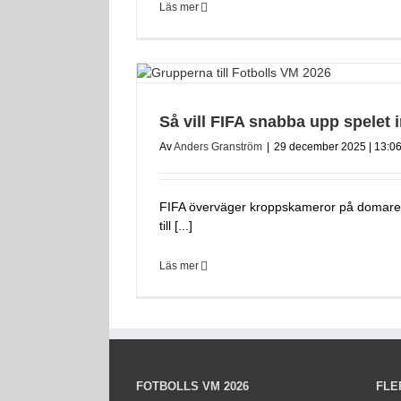
Läs mer
Så vill FIFA snabba upp spelet 
Av
Anders Granström
|
29 december 2025 | 13:0
FIFA överväger kroppskameror på domare 
till [...]
Läs mer
FOTBOLLS VM 2026
FLE