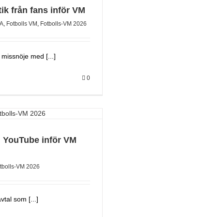
itik från fans inför VM
FA
,
Fotbolls VM
,
Fotbolls-VM 2026
t missnöje med [...]
0
ch YouTube inför VM
tbolls-VM 2026
vtal som [...]