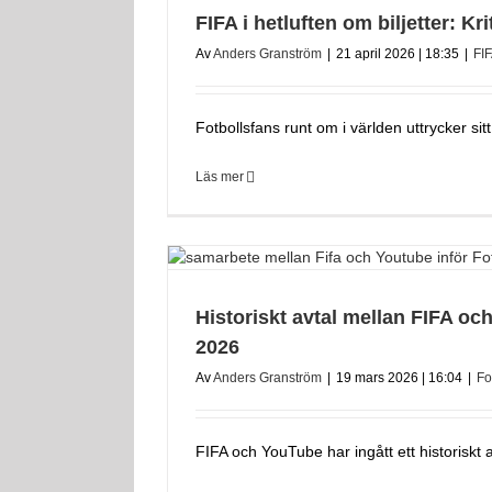
FIFA i hetluften om biljetter: Kr
Av
Anders Granström
|
21 april 2026 | 18:35
|
FI
Fotbollsfans runt om i världen uttrycker sit
Läs mer
Historiskt avtal mellan FIFA o
2026
Av
Anders Granström
|
19 mars 2026 | 16:04
|
Fo
FIFA och YouTube har ingått ett historiskt a