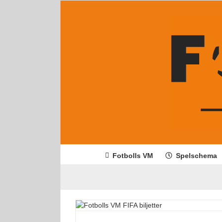
Fortsätt
till
innehållet
Fotbolls VM
Spelschema