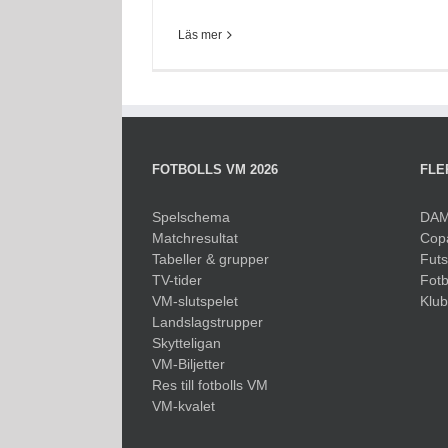
Läs mer
FOTBOLLS VM 2026
FLE
Spelschema
DAM
Matchresultat
Cop
Tabeller & grupper
Fut
TV-tider
Fotb
VM-slutspelet
Klu
Landslagstrupper
Skytteligan
VM-Biljetter
Res till fotbolls VM
VM-kvalet