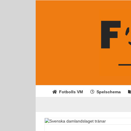
Fortsätt
till
innehållet
Fotbolls VM
Spelschema