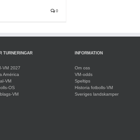
0
R TURNERINGAR
INFORMATION
-VM 2027
Om oss
a América
VM-odds
sal-VM
Speltips
olls-OS
Historia fotbolls-VM
bblags-VM
Sveriges landskamper