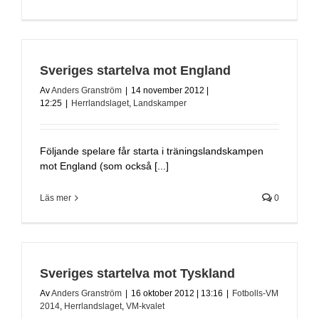
Sveriges startelva mot England
Av
Anders Granström
|
14 november 2012 |
12:25
|
Herrlandslaget
,
Landskamper
Följande spelare får starta i träningslandskampen
mot England (som också [...]
Läs mer
0
Sveriges startelva mot Tyskland
Av
Anders Granström
|
16 oktober 2012 | 13:16
|
Fotbolls-VM
2014
,
Herrlandslaget
,
VM-kvalet