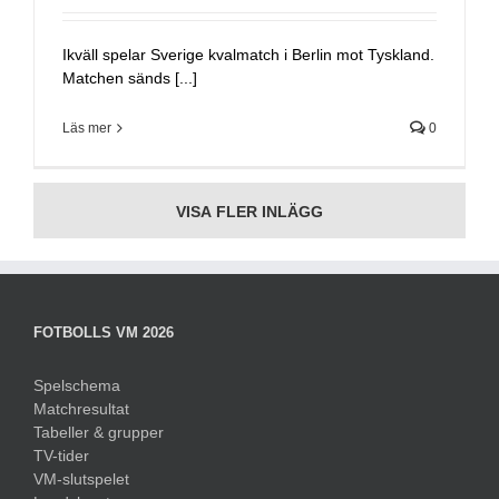
Ikväll spelar Sverige kvalmatch i Berlin mot Tyskland.
Matchen sänds [...]
Läs mer
0
VISA FLER INLÄGG
FOTBOLLS VM 2026
Spelschema
Matchresultat
Tabeller & grupper
TV-tider
VM-slutspelet