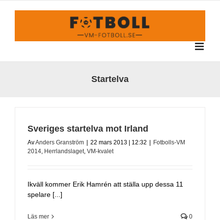
Fortsätt
till
innehållet
Startelva
Sveriges startelva mot Irland
Av
Anders Granström
|
22 mars 2013 | 12:32
|
Fotbolls-VM
2014
,
Herrlandslaget
,
VM-kvalet
Ikväll kommer Erik Hamrén att ställa upp dessa 11
spelare [...]
Läs mer
0