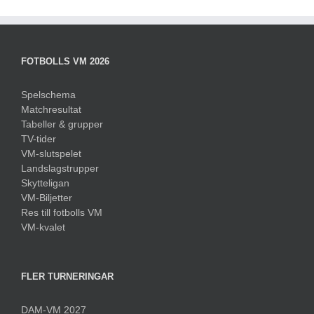
FOTBOLLS VM 2026
Spelschema
Matchresultat
Tabeller & grupper
TV-tider
VM-slutspelet
Landslagstrupper
Skytteligan
VM-Biljetter
Res till fotbolls VM
VM-kvalet
FLER TURNERINGAR
DAM-VM 2027