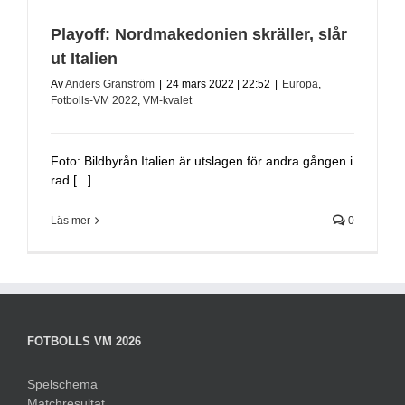
Playoff: Nordmakedonien skräller, slår
ut Italien
Av
Anders Granström
|
24 mars 2022 | 22:52
|
Europa
,
Fotbolls-VM 2022
,
VM-kvalet
Foto: Bildbyrån Italien är utslagen för andra gången i
rad [...]
Läs mer
0
FOTBOLLS VM 2026
Spelschema
Matchresultat