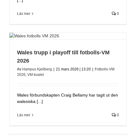
Läs mer
0
Wales trupp i playoff till fotbolls-VM
2026
Av
Hampus Kjellberg
|
21 mars 2026 | 13:20
|
Fotbolls-VM
2026
,
VM-kvalet
Wales förbundskapten Craig Bellamy har tagit ut den
walesiska [...]
Läs mer
0