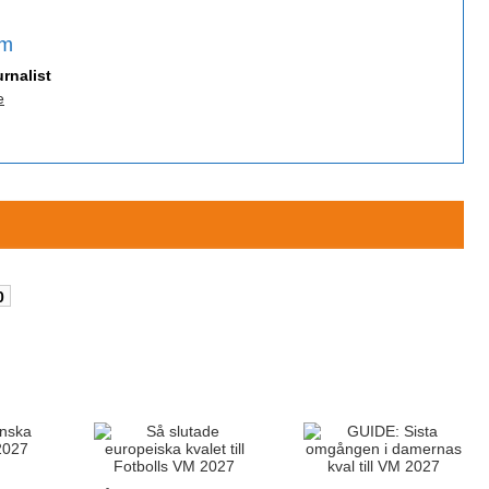
öm
rnalist
e
0