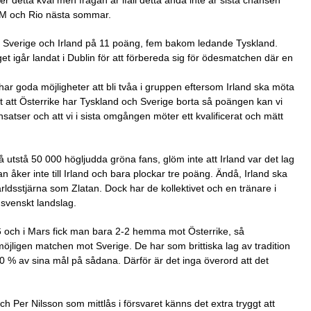
VM och Rio nästa sommar.
ke, Sverige och Irland på 11 poäng, fem bakom ledande Tyskland.
et igår landat i Dublin för att förbereda sig för ödesmatchen där en
 har goda möjligheter att bli tvåa i gruppen eftersom Irland ska möta
 att Österrike har Tyskland och Sverige borta så poängen kan vi
nsatser och att vi i sista omgången möter ett kvalificerat och mätt
 utstå 50 000 högljudda gröna fans, glöm inte att Irland var det lag
 åker inte till Irland och bara plockar tre poäng. Ändå, Irland ska
rldsstjärna som Zlatan. Dock har de kollektivet och en tränare i
svenskt landslag.
-6 och i Mars fick man bara 2-2 hemma mot Österrike, så
möjligen matchen mot Sverige. De har som brittiska lag av tradition
60 % av sina mål på sådana. Därför är det inga överord att det
h Per Nilsson som mittlås i försvaret känns det extra tryggt att