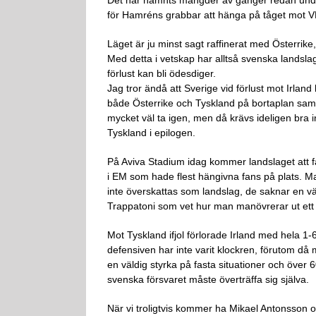
för Hamréns grabbar att hänga på tåget mot 
Läget är ju minst sagt raffinerat med Österri
Med detta i vetskap har alltså svenska landslag
förlust kan bli ödesdiger.
Jag tror ändå att Sverige vid förlust mot Irland
både Österrike och Tyskland på bortaplan samt
mycket väl ta igen, men då krävs ideligen bra i
Tyskland i epilogen.
På Aviva Stadium idag kommer landslaget att få
i EM som hade flest hängivna fans på plats. Man
inte överskattas som landslag, de saknar en vä
Trappatoni som vet hur man manövrerar ut ett 
Mot Tyskland ifjol förlorade Irland med hela 1
defensiven har inte varit klockren, förutom då 
en väldig styrka på fasta situationer och över 
svenska försvaret måste överträffa sig själva.
När vi troligtvis kommer ha Mikael Antonsson oc