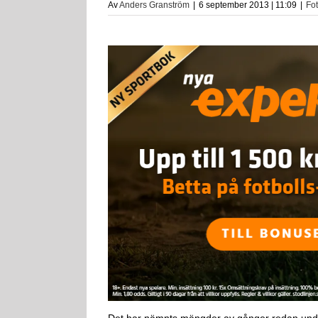
Av
Anders Granström
|
6 september 2013 | 11:09
|
Fo
Det har nämnts mängder av gånger redan under 