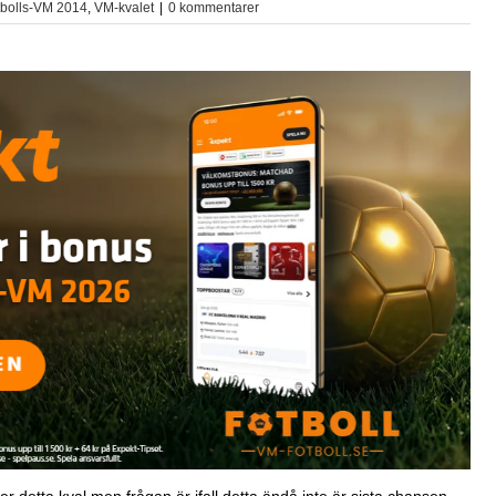
tbolls-VM 2014
,
VM-kvalet
|
0 kommentarer
detta kval men frågan är ifall detta ändå inte är sista chansen