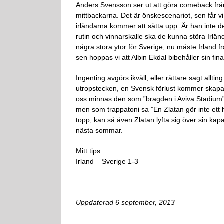
Anders Svensson ser ut att göra comeback från
mittbackarna. Det är önskescenariot, sen får
irländarna kommer att sätta upp. Är han inte de
rutin och vinnarskalle ska de kunna störa Irlä
några stora ytor för Sverige, nu måste Irland 
sen hoppas vi att Albin Ekdal bibehåller sin f
Ingenting avgörs ikväll, eller rättare sagt all
utropstecken, en Svensk förlust kommer skapa
oss minnas den som ”bragden i Aviva Stadium”
men som trappatoni sa ”En Zlatan gör inte ett he
topp, kan så även Zlatan lyfta sig över sin kapacit
nästa sommar.
Mitt tips
Irland – Sverige 1-3
Uppdaterad 6 september, 2013