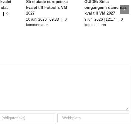
kvalet
Så slutade europeiska
GUIDE: Sista
undat
kvalet till Fotbolls VM
omgången i damernas
2027
kval till VM 2027
4
|
0
10 juni 2026 | 09:33
|
0
9 juni 2026 | 12:17
|
0
kommentarer
kommentarer