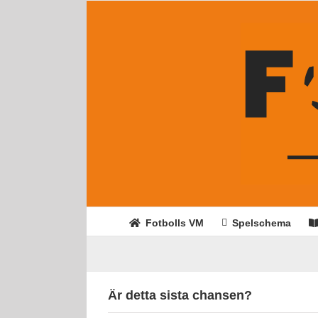
Fortsätt
till
innehållet
Fotbolls VM
Spelschema
Är detta sista chansen?