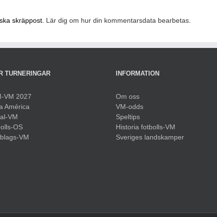
nska skräppost.
Lär dig om hur din kommentarsdata bearbetas
.
R TURNERINGAR
INFORMATION
-VM 2027
Om oss
a América
VM-odds
sal-VM
Speltips
olls-OS
Historia fotbolls-VM
bblags-VM
Sveriges landskamper