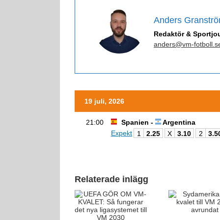
Anders Granstr
Redaktör & Sportjou
anders@vm-fotboll.s
19 juli, 2026
21:00
Spanien -
Argentina
Expekt
1
2.25
X
3.10
2
3.5
Relaterade inlägg