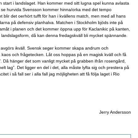
 start i landslaget. Han kommer med sitt lugna spel kunna avlasta
 vi se hurvida Svensson kommer hinna/orka med det tempo
t blir det oerhört tufft för han i kvällens match, men med all hans
ndarna på defensiv planhalva. Matchen i Stockholm bjöds inte på
framåt i planen och det kommer öppna upp för Kaclanikic på kanten,
ina landslagsform, då kan denna fredagskväll bli mycket spännande.
ting avgörs ikväll. Svensk seger kommer skapa andrum och
 kaos och frågetecken. Låt oss hoppas på en magisk kväll och få
. Då hänger det som vanligt mycket på grabben ifrån rosengård,
lt lag”. Det ligger en del i det, alla måste lyfta sig och prestera på
et i så fall ser i alla fall jag möjligheten att få följa laget i Rio
Jerry Andersson