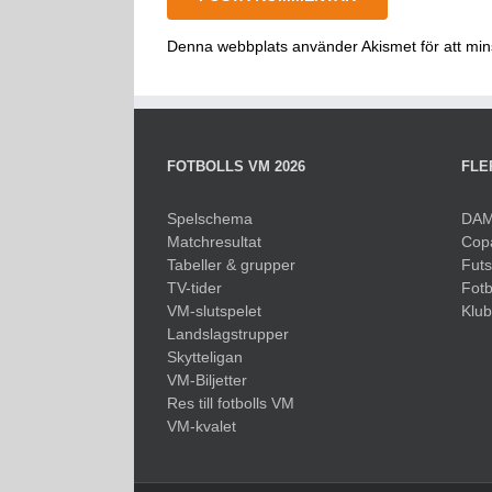
Denna webbplats använder Akismet för att mi
FOTBOLLS VM 2026
FLE
Spelschema
DAM
Matchresultat
Cop
Tabeller & grupper
Fut
TV-tider
Fotb
VM-slutspelet
Klu
Landslagstrupper
Skytteligan
VM-Biljetter
Res till fotbolls VM
VM-kvalet