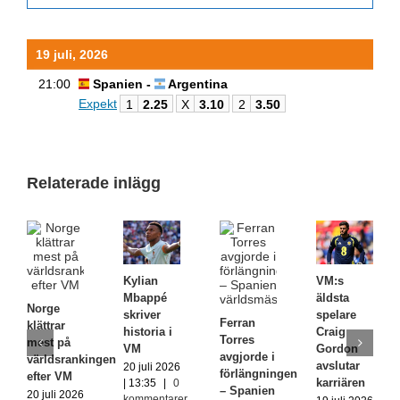
19 juli, 2026
21:00
Spanien -
Argentina
Expekt
1
2.25
X
3.10
2
3.50
Relaterade inlägg
Kylian
VM:s
Mbappé
äldsta
Norge
skriver
spelare
Ferran
klättrar
historia i
Craig
Torres
mest på
VM
Gordon
avgjorde i
världsrankingen
avslutar
20 juli 2026
förlängningen
efter VM
karriären
| 13:35
|
0
– Spanien
20 juli 2026
kommentarer