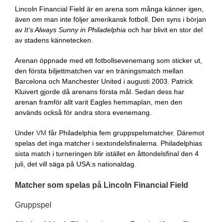
Lincoln Financial Field är en arena som många känner igen,
även om man inte följer amerikansk fotboll. Den syns i början
av
It’s Always Sunny in Philadelphia
och har blivit en stor del
av stadens kännetecken.
Arenan öppnade med ett fotbollsevenemang som sticker ut,
den första biljettmatchen var en träningsmatch mellan
Barcelona och Manchester United i augusti 2003. Patrick
Kluivert gjorde då arenans första mål. Sedan dess har
arenan framför allt varit Eagles hemmaplan, men den
används också för andra stora evenemang.
Under
VM
får Philadelphia fem gruppspelsmatcher. Däremot
spelas det inga matcher i sextondelsfinalerna. Philadelphias
sista match i turneringen blir istället en åttondelsfinal den 4
juli, det vill säga på USA:s nationaldag.
Matcher som spelas på Lincoln Financial Field
Gruppspel