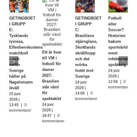
GETINGBOET
GETINGBOET
Fotboll
I GRUPP
I GRUPP
eller
E:
C:
Soccer?
Tysklands
Brasiliens
Historien
lyxresa,
stjärnglans,
bakom
Elfenbenskustens
Skottlands
sportvärldens
Ett år kvar
matchboll
skrällhopp
mest
till VM i
– och
och det
infekterade
fotboll för
varför
mörka
språkkrig
damer
Sverige
hotet mot
24 juni
2027:
håller på
Sverige
2026 |
Brasilien
12:58
|
0
Nagelsmann
24 juni
står värd
kommentarer
ikväll
2026 |
för
14:06
|
0
25 juni
spektaklet
kommentarer
2026 |
24 juni
13:45
|
0
2026 |
kommentarer
18:47
|
0
kommentarer