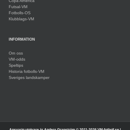
Copa América
Futsal-VM
Fotbolls-OS
Klubblags-VM
INFORMATION
Om oss
VM-odds
Speltips
Historia fotbolls-VM
Sveriges landskamper
Ansvarig utgivare är Anders Granström © 2011-
2026 VM-fotboll.se |