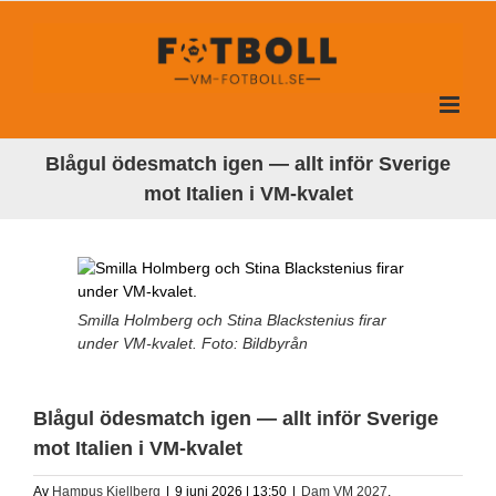
Fortsätt
till
innehållet
Blågul ödesmatch igen — allt inför Sverige
mot Italien i VM-kvalet
Smilla Holmberg och Stina Blackstenius firar
under VM-kvalet. Foto: Bildbyrån
Blågul ödesmatch igen — allt inför Sverige
mot Italien i VM-kvalet
Av
Hampus Kjellberg
|
9 juni 2026 | 13:50
|
Dam VM 2027
,