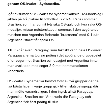
genom OS-kvalet i Sydamerika.
Igår avslutades OS-kvalet för sydamerikanska U23-landslag i
jakten på två platser till fotbolls-OS 2024 i Paris i sommar.
Brasilien, som har vunnit två raka OS-guld och fyra raka OS-
medaljer, missar mästerskapet i sommar. I den avgörande
matchen mot Argentina förlorade ”brassarna” med 0-1 där
Argentina istället får spela OS.
Till OS går även Paraguay, som faktiskt vann hela OS-kvalet.
Paraguayanerna tog sju poäng i det avgörande gruppspelet
efter seger mot Brasilien och oavgjort mot Argentina innan
man avslutade med seger 2-0 mot hemmanationen
Venezuela.
OS-kvalet i Sydamerika bestod först av två grupper där de
två bästa lagen i varje grupp gick till en slutspelsgrupp där
man mötte varandra igen. I den ingick alltså Paraguay,
Argentina, Brasilien och Venezuela där Paraguay och
Argentina fick flest poäng till slut.