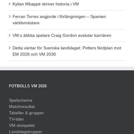
Kylian Mbappé skriver historia i VM
Ferran Torres avgjorde i förlängningen – Spanien
världsmästare
VM:s äldsta spelare Craig Gordon avslutar karriären
Detta väntar för Svenska landslaget: Potters färdplan mot
EM 2028 och VM 2030
FOTBOLLS VM 2026
Spelschema
Matchresultat
Tabeller & grupper
TV-tider
VM-slutspelet
Landslagstrupper