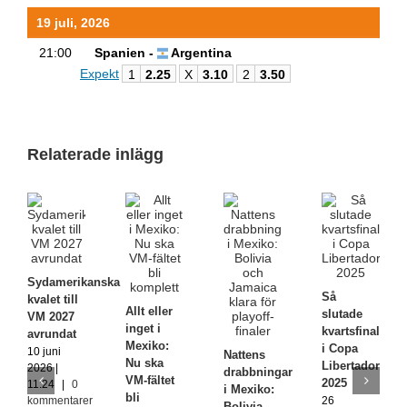
19 juli, 2026
21:00
Spanien -
Argentina
Expekt
1
2.25
X
3.10
2
3.50
Relaterade inlägg
Sydamerikanska
Så
kvalet till
Allt eller
slutade
VM 2027
inget i
kvartsfinalerna
avrundat
Mexiko:
i Copa
10 juni
Nattens
Nu ska
Libertadores
2026 |
drabbningar
VM-fältet
2025
11:24
|
0
i Mexiko:
bli
kommentarer
26
Bolivia