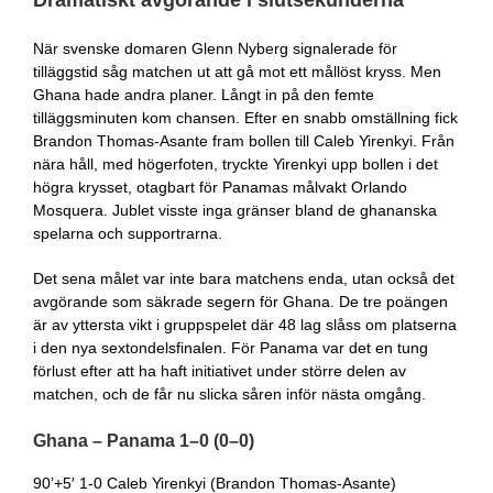
Dramatiskt avgörande i slutsekunderna
När svenske domaren Glenn Nyberg signalerade för
tilläggstid såg matchen ut att gå mot ett mållöst kryss. Men
Ghana hade andra planer. Långt in på den femte
tilläggsminuten kom chansen. Efter en snabb omställning fick
Brandon Thomas-Asante fram bollen till Caleb Yirenkyi. Från
nära håll, med högerfoten, tryckte Yirenkyi upp bollen i det
högra krysset, otagbart för Panamas målvakt Orlando
Mosquera. Jublet visste inga gränser bland de ghananska
spelarna och supportrarna.
Det sena målet var inte bara matchens enda, utan också det
avgörande som säkrade segern för Ghana. De tre poängen
är av yttersta vikt i gruppspelet där 48 lag slåss om platserna
i den nya sextondelsfinalen. För Panama var det en tung
förlust efter att ha haft initiativet under större delen av
matchen, och de får nu slicka såren inför nästa omgång.
Ghana – Panama 1–0 (0–0)
90’+5′ 1-0 Caleb Yirenkyi (Brandon Thomas-Asante)