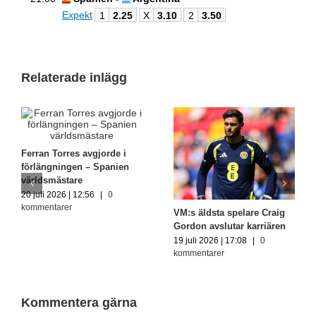
Expekt
1
2.25
X
3.10
2
3.50
Relaterade inlägg
Ferran Torres avgjorde i
förlängningen – Spanien
världsmästare
20 juli 2026 | 12:56
|
0
kommentarer
VM:s äldsta spelare Craig
Gordon avslutar karriären
19 juli 2026 | 17:08
|
0
kommentarer
Kommentera gärna