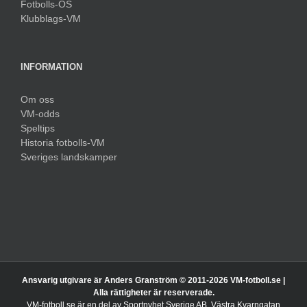
Fotbolls-OS
Klubblags-VM
INFORMATION
Om oss
VM-odds
Speltips
Historia fotbolls-VM
Sveriges landskamper
Ansvarig utgivare är Anders Granström © 2011-
2026 VM-fotboll.se |
Alla rättigheter är reserverade.
VM-fotboll.se är en del av Sportnyhet Sverige AB. Västra Kvarngatan