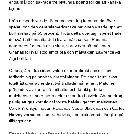
enda mål och säkrade tre blytunga poäng för de afrikanska
lejonen.
Från avspark var det Panama som tog kommandot över
spelet, och den centralamerikanska nationen visade upp ett
bollinnehav på 55 procent. Trots detta övertag i spelet hade
de svårt att omsätta det i klara målchanser. Panama
noterades för totalt elva skott, varav fyra på mål, men
Ghanas försvar stod emot bra och målvakten Lawrence Ati
Zigi höll tätt.
Ghana, å andra sidan, valde en mer direkt spelstil och
förlitade sig på snabba omställningar. De hade färre skott,
totalt åtta, varav endast två träffade målramen. Matchen
präglades av kamp på mittfältet och få riktigt heta
målchanser under stora delar av andra halvlek. Ghana drog
på sig ett gult kort tidigt i första halvlek genom målskytten
Caleb Yirenkyi, medan Panamas César Blackman och Carlos
Harvey varnades i andra halvlek, den sistnämnde långt in på
tilläggstiden.