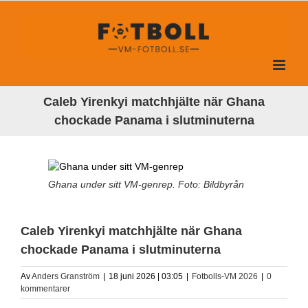
Fortsätt
till
innehållet
Caleb Yirenkyi matchhjälte när Ghana
chockade Panama i slutminuterna
Ghana under sitt VM-genrep. Foto: Bildbyrån
Caleb Yirenkyi matchhjälte när Ghana
chockade Panama i slutminuterna
Av
Anders Granström
|
18 juni 2026 | 03:05
|
Fotbolls-VM 2026
|
0
kommentarer