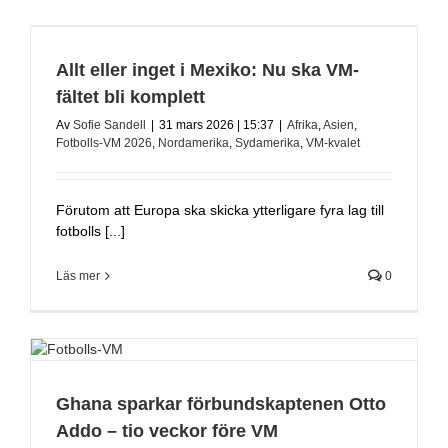
Allt eller inget i Mexiko: Nu ska VM-
fältet bli komplett
Av
Sofie Sandell
|
31 mars 2026 | 15:37
|
Afrika
,
Asien
,
Fotbolls-VM 2026
,
Nordamerika
,
Sydamerika
,
VM-kvalet
Förutom att Europa ska skicka ytterligare fyra lag till
fotbolls [...]
Läs mer
0
Ghana sparkar förbundskaptenen Otto
Addo – tio veckor före VM