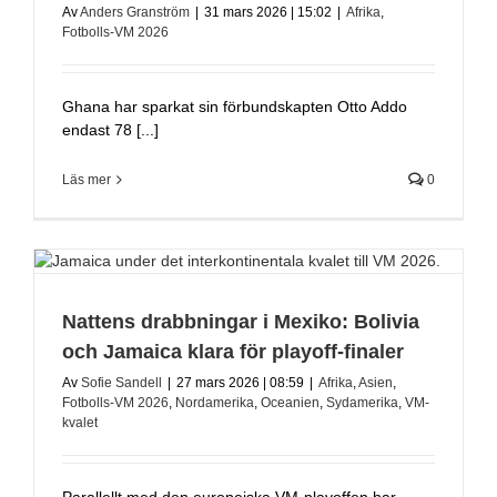
Av
Anders Granström
|
31 mars 2026 | 15:02
|
Afrika
,
Fotbolls-VM 2026
Ghana har sparkat sin förbundskapten Otto Addo
endast 78 [...]
Läs mer
0
Nattens drabbningar i Mexiko: Bolivia
och Jamaica klara för playoff-finaler
Av
Sofie Sandell
|
27 mars 2026 | 08:59
|
Afrika
,
Asien
,
Fotbolls-VM 2026
,
Nordamerika
,
Oceanien
,
Sydamerika
,
VM-
kvalet
Parallellt med den europeiska VM-playoffen har