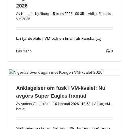
2026
Av
Hampus Kjellberg
|
5 mars 2026 | 09:35
|
Afrika
,
Fotbolls-
VM 2026
En fjärdeplats i VM och en final i afrikanska [...]
Läs mer
0
Anklagelser om fusk i VM-kvalet: Nu
avgörs Super Eagles framtid
Av
Anders Granström
|
16 februari 2026 | 10:58
|
Afrika
,
VM-
kvalet
Spänningen stiger i Nigeria inför dagens avgörande