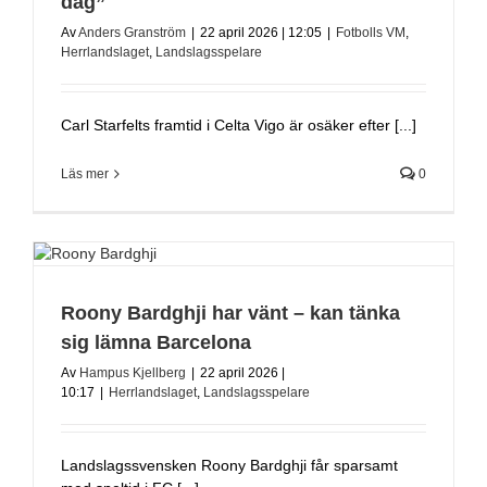
dag”
Av
Anders Granström
|
22 april 2026 | 12:05
|
Fotbolls VM
,
Herrlandslaget
,
Landslagsspelare
Carl Starfelts framtid i Celta Vigo är osäker efter [...]
Läs mer
0
Roony Bardghji har vänt – kan tänka
sig lämna Barcelona
Av
Hampus Kjellberg
|
22 april 2026 |
10:17
|
Herrlandslaget
,
Landslagsspelare
Landslagssvensken Roony Bardghji får sparsamt