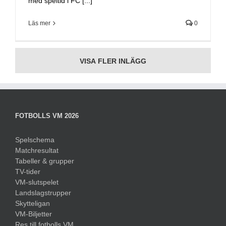
med speltid i FC [...]
Läs mer
0
VISA FLER INLÄGG
FOTBOLLS VM 2026
Spelschema
Matchresultat
Tabeller & grupper
TV-tider
VM-slutspelet
Landslagstrupper
Skytteligan
VM-Biljetter
Res till fotbolls VM