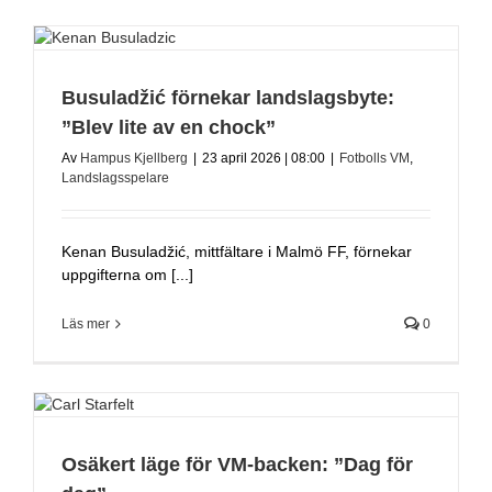
Busuladžić förnekar landslagsbyte:
”Blev lite av en chock”
Av
Hampus Kjellberg
|
23 april 2026 | 08:00
|
Fotbolls VM
,
Landslagsspelare
Kenan Busuladžić, mittfältare i Malmö FF, förnekar
uppgifterna om [...]
Läs mer
0
Osäkert läge för VM-backen: ”Dag för