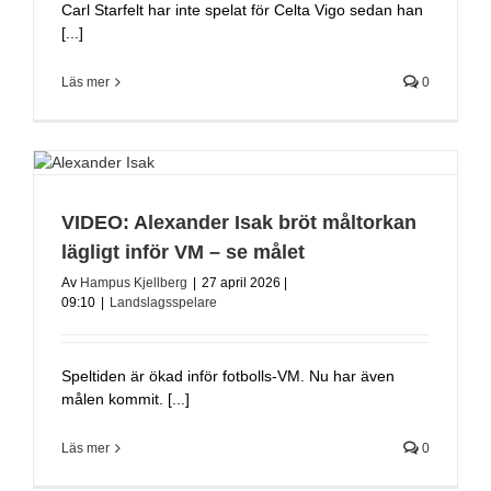
Carl Starfelt har inte spelat för Celta Vigo sedan han
[...]
Läs mer
0
VIDEO: Alexander Isak bröt måltorkan
lägligt inför VM – se målet
Av
Hampus Kjellberg
|
27 april 2026 |
09:10
|
Landslagsspelare
Speltiden är ökad inför fotbolls-VM. Nu har även
målen kommit. [...]
Läs mer
0