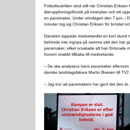
Fotbollsvärlden stod still när Christian Erikse
återupplivningsförsök på innerplan och ett up
en pacemaker. Under söndagen den 7 juni, i 
minuter tog sig Christian Eriksen för bröstet o
Dansken tappade medvetandet en kort stund me
behövde inte ingripa på samma sätt den här gång
pacemaker, vilket orsakade att han förlorade
honom snabbt tillbaka till medvetande.
– De ska analysera hans pacemaker eftersom
danske landslagsläkare Martin Boesen till TV2 o
– Jag tror att pacemakern har gjort det den är 