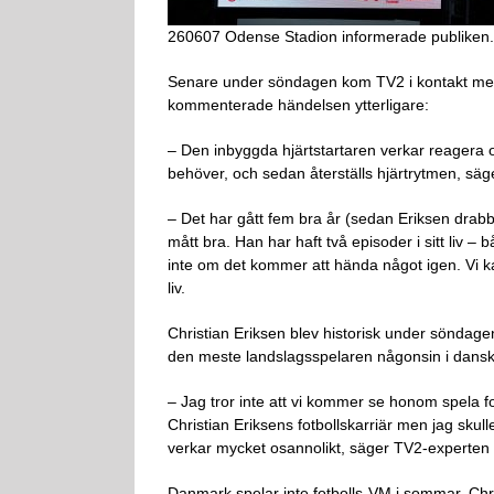
260607 Odense Stadion informerade publiken.
Senare under söndagen kom TV2 i kontakt med
kommenterade händelsen ytterligare:
– Den inbyggda hjärtstartaren verkar reagera 
behöver, och sedan återställs hjärtrytmen, säger
– Det har gått fem bra år (sedan Eriksen drabba
mått bra. Han har haft två episoder i sitt liv –
inte om det kommer att hända något igen. Vi kan
liv.
Christian Eriksen blev historisk under söndage
den meste landslagsspelaren någonsin i dansk f
– Jag tror inte att vi kommer se honom spela fot
Christian Eriksens fotbollskarriär men jag sk
verkar mycket osannolikt, säger TV2-experten
Danmark spelar inte fotbolls-VM i sommar. Chr