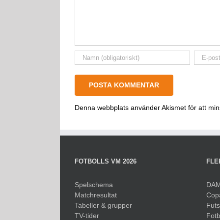
Denna webbplats använder Akismet för att mi
FOTBOLLS VM 2026
FLE
Spelschema
DAM
Matchresultat
Cop
Tabeller & grupper
Fut
TV-tider
Fotb