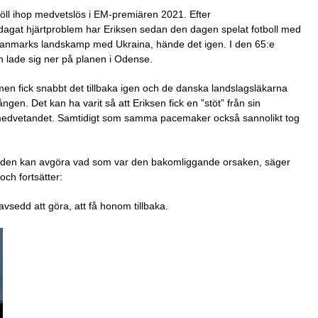
n föll ihop medvetslös i EM-premiären 2021. Efter
pdagat hjärtproblem har Eriksen sedan den dagen spelat fotboll med
Danmarks landskamp med Ukraina, hände det igen. I den 65:e
ch lade sig ner på planen i Odense.
n fick snabbt det tillbaka igen och de danska landslagsläkarna
en. Det kan ha varit så att Eriksen fick en ”stöt” från sin
 medvetandet. Samtidigt som samma pacemaker också sannolikt tog
 den kan avgöra vad som var den bakomliggande orsaken, säger
ch fortsätter:
avsedd att göra, att få honom tillbaka.