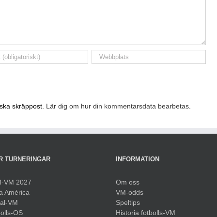
nska skräppost.
Lär dig om hur din kommentarsdata bearbetas
.
R TURNERINGAR
INFORMATION
-VM 2027
Om oss
a América
VM-odds
sal-VM
Speltips
olls-OS
Historia fotbolls-VM