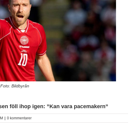
 Foto: Bildbyrån
sen föll ihop igen: ”Kan vara pacemakern”
VM
|
0 kommentarer