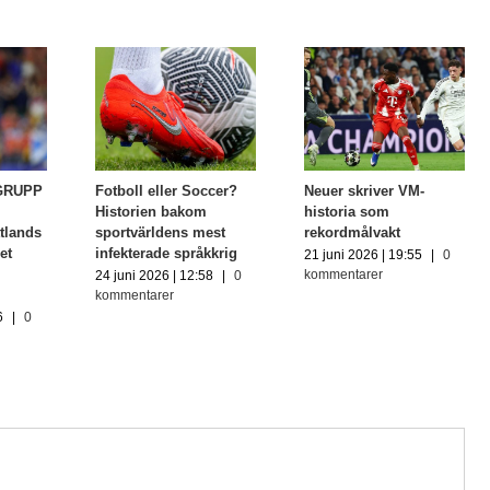
GRUPP
Fotboll eller Soccer?
Neuer skriver VM-
Historien bakom
historia som
ttlands
sportvärldens mest
rekordmålvakt
et
infekterade språkkrig
21 juni 2026 | 19:55
|
0
kommentarer
24 juni 2026 | 12:58
|
0
kommentarer
6
|
0