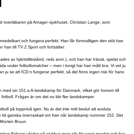
 överläkaren på Amager-sjukhuset, Christian Lange, som
omedelbart och fungera perfekt. Han får förmodligen den stöt han
 han till TV 2 Sport och fortsätter:
des av hjärtstillestånd, reds anm.), och han har tränat, spelat och
 båda under fotbollsmatcher – men i övrigt har han mått bra. Vi vet ju
 ju se att ICD:n fungerar perfekt, så det finns ingen risk för hans
n med sin 151:a A-landskamp för Danmark, vilket gör honom till
otboll. Frågan är om det nu blir fler landskamper.
boll på toppnivå igen. Nu är det inte mitt beslut att avsluta
ulle bli ganska överraskad om han når landskamp nummer 152. Det
 Morten Bruun.
istian Eriksen vårdas på sjukhus men går för egen maskin och har