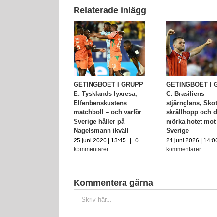
Relaterade inlägg
skriver VM-
GETINGBOET I GRUPP
GETINGBOET I 
ia som
E: Tysklands lyxresa,
C: Brasiliens
dmålvakt
Elfenbenskustens
stjärnglans, Sko
matchboll – och varför
skrällhopp och d
 2026 | 19:55
|
0
Sverige håller på
mörka hotet mot
ntarer
Nagelsmann ikväll
Sverige
25 juni 2026 | 13:45
|
0
24 juni 2026 | 14:0
kommentarer
kommentarer
Kommentera gärna
Kommentar