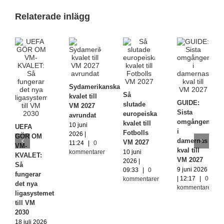
Relaterade inlägg
Sydamerikanska
Så
kvalet till
GUIDE:
slutade
VM 2027
Sista
europeiska
avrundat
omgången
kvalet till
10 juni
UEFA
i
Fotbolls
2026 |
GÖR OM
damernas
VM 2027
11:24
|
0
VM-
kval till
kommentarer
10 juni
KVALET:
VM 2027
2026 |
Så
9 juni 2026
09:33
|
0
fungerar
| 12:17
|
0
kommentarer
det nya
kommentarer
ligasystemet
till VM
2030
18 juli 2026