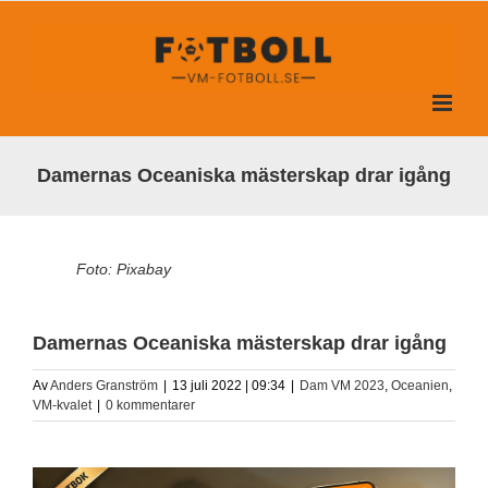
Fortsätt
till
innehållet
Damernas Oceaniska mästerskap drar igång
Foto: Pixabay
Damernas Oceaniska mästerskap drar igång
Av
Anders Granström
|
13 juli 2022 | 09:34
|
Dam VM 2023
,
Oceanien
,
VM-kvalet
|
0 kommentarer