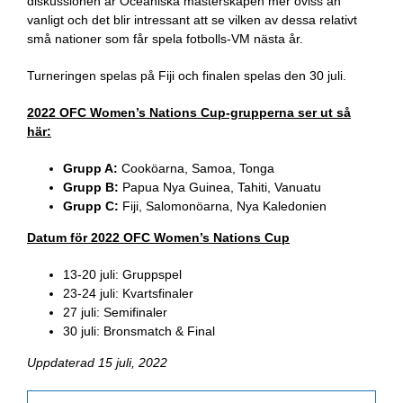
diskussionen är Oceaniska mästerskapen mer oviss än
vanligt och det blir intressant att se vilken av dessa relativt
små nationer som får spela fotbolls-VM nästa år.
Turneringen spelas på Fiji och finalen spelas den 30 juli.
2022 OFC Women’s Nations Cup-grupperna ser ut så
här:
Grupp A:
Cooköarna, Samoa, Tonga
Grupp B:
Papua Nya Guinea, Tahiti, Vanuatu
Grupp C:
Fiji, Salomonöarna, Nya Kaledonien
Datum för 2022 OFC Women’s Nations Cup
13-20 juli: Gruppspel
23-24 juli: Kvartsfinaler
27 juli: Semifinaler
30 juli: Bronsmatch & Final
Uppdaterad 15 juli, 2022