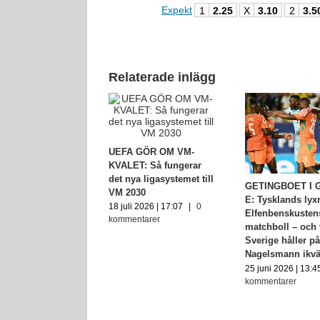
Expekt
1
2.25
X
3.10
2
3.5
Relaterade inlägg
UEFA GÖR OM VM-
KVALET: Så fungerar
det nya ligasystemet till
NGBOET I GRUPP
GETINGBOET I 
VM 2030
siliens
E: Tysklands lyx
18 juli 2026 | 17:07
|
0
glans, Skottlands
Elfenbenskusten
kommentarer
hopp och det
matchboll – och 
 hotet mot
Sverige håller p
ge
Nagelsmann ikvä
 2026 | 14:06
|
0
25 juni 2026 | 13:4
ntarer
kommentarer