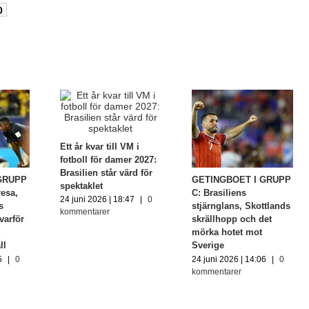
0
Ett år kvar till VM i
fotboll för damer 2027:
Brasilien står värd för
GRUPP
GETINGBOET I GRUPP
spektaklet
resa,
C: Brasiliens
24 juni 2026 | 18:47
|
0
s
stjärnglans, Skottlands
kommentarer
varför
skrällhopp och det
å
mörka hotet mot
ll
Sverige
5
|
0
24 juni 2026 | 14:06
|
0
kommentarer