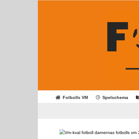
Fortsätt
till
innehållet
Fotbolls VM
Spelschema