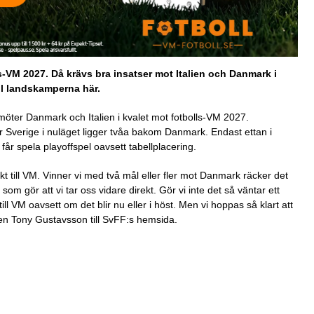
ls-VM 2027. Då krävs bra insatser mot Italien och Danmark i
ll landskamperna här.
möter Danmark och Italien i kvalet mot fotbolls-VM 2027.
r Sverige i nuläget ligger tvåa bakom Danmark. Endast ettan i
g får spela playoffspel oavsett tabellplacering.
kt till VM. Vinner vi med två mål eller fler mot Danmark räcker det
 som gör att vi tar oss vidare direkt. Gör vi inte det så väntar ett
ill VM oavsett om det blir nu eller i höst. Men vi hoppas så klart att
ten Tony Gustavsson till SvFF:s hemsida.