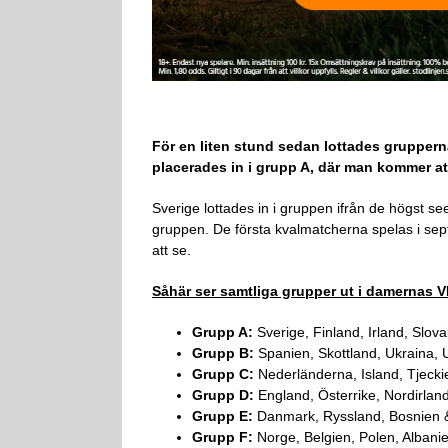
För en liten stund sedan lottades grupperna 
placerades in i grupp A, där man kommer att
Sverige lottades in i gruppen ifrån de högst s
gruppen. De första kvalmatcherna spelas i sept
att se.
Såhär ser samtliga grupper ut i damernas V
Grupp A:
Sverige, Finland, Irland, Slov
Grupp B:
Spanien, Skottland, Ukraina,
Grupp C:
Nederländerna, Island, Tjecki
Grupp D:
England, Österrike, Nordirlan
Grupp E:
Danmark, Ryssland, Bosnien &
Grupp F:
Norge, Belgien, Polen, Alban