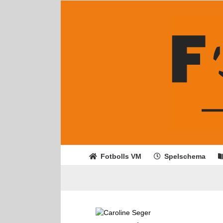
Fortsätt
till
innehållet
Fotbolls VM
Spelschema