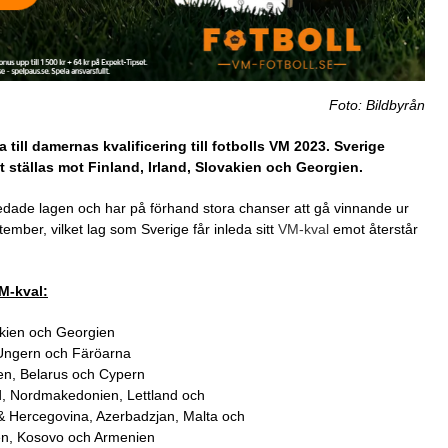
Foto: Bildbyrån
till damernas kvalificering till fotbolls VM 2023. Sverige
 ställas mot Finland, Irland, Slovakien och Georgien.
eedade lagen och har på förhand stora chanser att gå vinnande ur
ember, vilket lag som Sverige får inleda sitt
VM-kval
emot återstår
M-kval:
akien och Georgien
 Ungern och Färöarna
en, Belarus och Cypern
d, Nordmakedonien, Lettland och
 Hercegovina, Azerbadzjan, Malta och
ien, Kosovo och Armenien