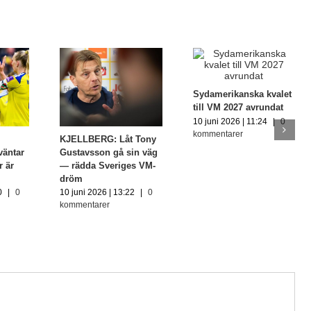
Sydamerikanska kvalet
till VM 2027 avrundat
10 juni 2026 | 11:24
|
0
kommentarer
KJELLBERG: Låt Tony
väntar
Gustavsson gå sin väg
r är
— rädda Sveriges VM-
dröm
0
|
0
10 juni 2026 | 13:22
|
0
kommentarer