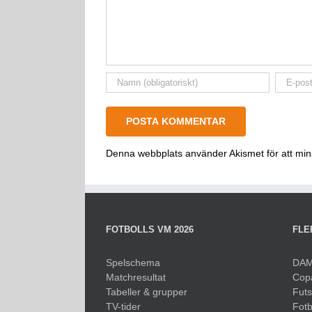
Denna webbplats använder Akismet för att mi
FOTBOLLS VM 2026
FLE
Spelschema
DAM
Matchresultat
Cop
Tabeller & grupper
Fut
TV-tider
Fotb