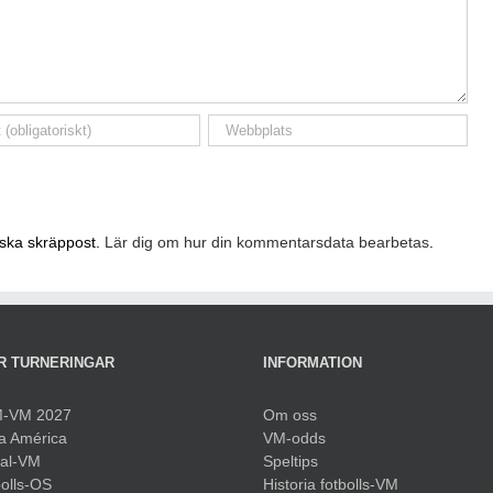
nska skräppost.
Lär dig om hur din kommentarsdata bearbetas
.
R TURNERINGAR
INFORMATION
-VM 2027
Om oss
a América
VM-odds
sal-VM
Speltips
olls-OS
Historia fotbolls-VM