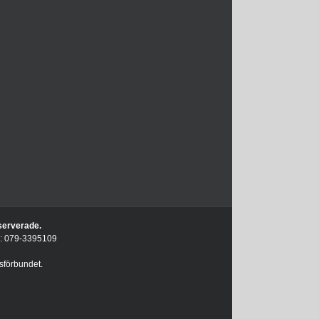
eserverade.
on: 079-3395109
sförbundet.