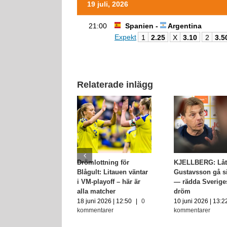
19 juli, 2026
21:00
Spanien -
Argentina
Expekt
1
2.25
X
3.10
2
3.5
Relaterade inlägg
Drömlottning för
KJELLBERG: Låt
Blågult: Litauen väntar
Gustavsson gå s
i VM-playoff – här är
— rädda Sverige
alla matcher
dröm
18 juni 2026 | 12:50
|
0
10 juni 2026 | 13:2
kommentarer
kommentarer