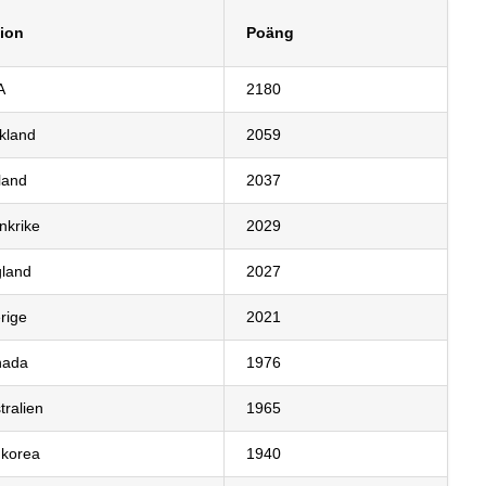
ion
Poäng
A
2180
kland
2059
land
2037
nkrike
2029
land
2027
rige
2021
nada
1976
tralien
1965
korea
1940