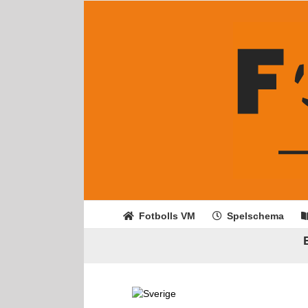
Fortsätt
till
innehållet
Fotbolls VM
Spelschema