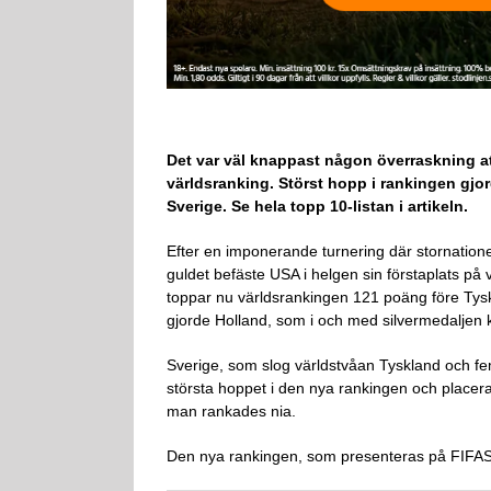
Det var väl knappast någon överraskning at
världsranking. Störst hopp i rankingen gjor
Sverige. Se hela topp 10-listan i artikeln.
Efter en imponerande turnering där stornatio
guldet befäste USA i helgen sin förstaplats på
toppar nu världsrankingen 121 poäng före Tyskl
gjorde Holland, som i och med silvermedaljen klät
Sverige, som slog världstvåan Tyskland och fe
största hoppet i den nya rankingen och placera
man rankades nia.
Den nya rankingen, som presenteras på FIFAS h