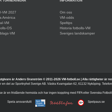
R TURNERINGAR
INFORMATION
-VM 2027
Om oss
a América
VM-odds
sal-VM
Speltips
olls-OS
Historia fotbolls-VM
bblags-VM
Sveriges landskamper
utgivare är Anders Granström © 2011-
2026 VM-fotboll.se | Alla rättigheter är r
är en del av Sportnyhet Sverige AB. Västra Kvarngatan 62, 61132 Nyköping. Telef
.se är en fristående hemsida och har ingen koppling med FIFA eller Svenska Fotboll
Spela ansvarsfullt
Spelpaus.se