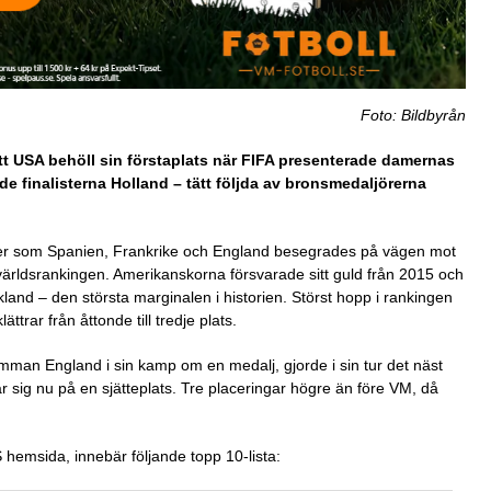
Foto: Bildbyrån
t USA behöll sin förstaplats när FIFA presenterade damernas
de finalisterna Holland – tätt följda av bronsmedaljörerna
ner som Spanien, Frankrike och England besegrades på vägen mot
 världsrankingen. Amerikanskorna försvarade sitt guld från 2015 och
and – den största marginalen i historien. Störst hopp i rankingen
trar från åttonde till tredje plats.
mman England i sin kamp om en medalj, gjorde i sin tur det näst
r sig nu på en sjätteplats. Tre placeringar högre än före VM, då
emsida, innebär följande topp 10-lista: