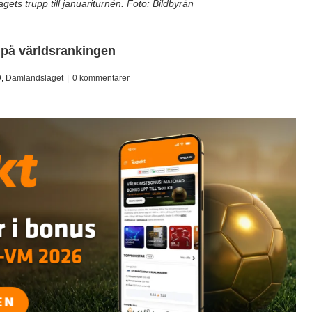
ts trupp till januariturnén. Foto: Bildbyrån
r på världsrankingen
9
,
Damlandslaget
|
0 kommentarer