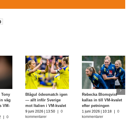
0
 Tony
Blågul ödesmatch igen
Rebecka Blomqvist
in väg
— allt inför Sverige
kallas in till VM-kvalet
s VM-
mot Italien i VM-kvalet
efter petningen
9 juni 2026 | 13:50
|
0
1 juni 2026 | 10:18
|
0
kommentarer
kommentarer
2
|
0