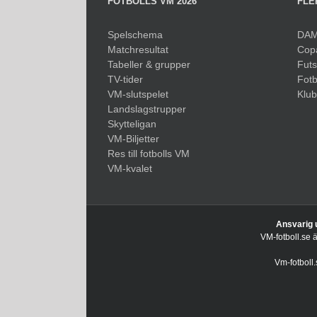
FOTBOLLS VM 2026
FLE
Spelschema
DAM
Matchresultat
Cop
Tabeller & grupper
Fut
TV-tider
Fotb
VM-slutspelet
Klu
Landslagstrupper
Skytteligan
VM-Biljetter
Res till fotbolls VM
VM-kvalet
Ansvarig 
VM-fotboll.se 
Vm-fotboll