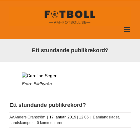
Fortsätt
till
innehållet
Ett stundande publikrekord?
Foto: Bildbyrån
Ett stundande publikrekord?
Av
Anders Granström
|
17 januari 2019 | 12:06
|
Damlandslaget
,
Landskamper
|
0 kommentarer