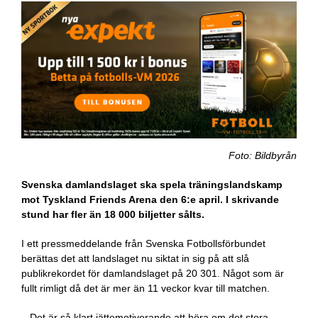
Foto: Bildbyrån
Svenska damlandslaget ska spela träningslandskamp
mot Tyskland Friends Arena den 6:e april. I skrivande
stund har fler än 18 000 biljetter sålts.
I ett pressmeddelande från Svenska Fotbollsförbundet
berättas det att landslaget nu siktat in sig på att slå
publikrekordet för damlandslaget på 20 301. Något som är
fullt rimligt då det är mer än 11 veckor kvar till matchen.
– Det är så klart jättemotiverande att höra om det stora