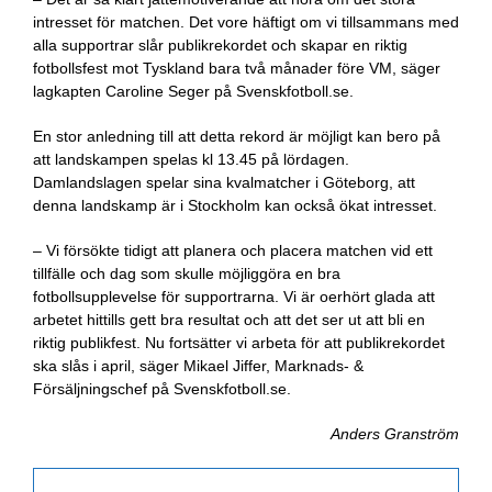
intresset för matchen. Det vore häftigt om vi tillsammans med
alla supportrar slår publikrekordet och skapar en riktig
fotbollsfest mot Tyskland bara två månader före VM, säger
lagkapten Caroline Seger på Svenskfotboll.se.
En stor anledning till att detta rekord är möjligt kan bero på
att landskampen spelas kl 13.45 på lördagen.
Damlandslagen spelar sina kvalmatcher i Göteborg, att
denna landskamp är i Stockholm kan också ökat intresset.
– Vi försökte tidigt att planera och placera matchen vid ett
tillfälle och dag som skulle möjliggöra en bra
fotbollsupplevelse för supportrarna. Vi är oerhört glada att
arbetet hittills gett bra resultat och att det ser ut att bli en
riktig publikfest. Nu fortsätter vi arbeta för att publikrekordet
ska slås i april, säger Mikael Jiffer, Marknads- &
Försäljningschef på Svenskfotboll.se.
Anders Granström