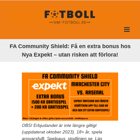
Fortsätt
till
innehållet
FA Community Shield: Få en extra bonus hos
Nya Expekt – utan risken att förlora!
OBS! Erbjudandet är inte längre giltigt
(uppdaterat oktober 2023). 18+ år, spela
ansvarsfullt, Spelpaus, stodlinjen.se. Läs