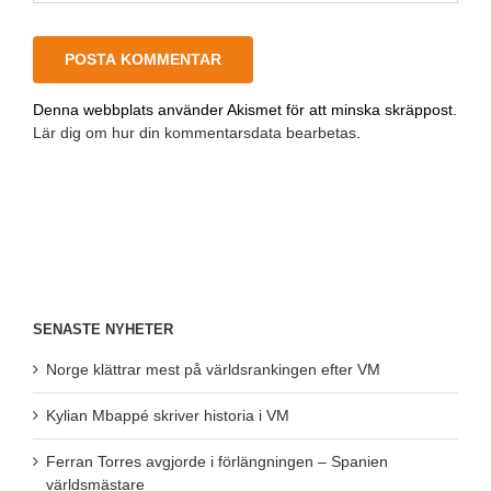
Denna webbplats använder Akismet för att minska skräppost.
Lär dig om hur din kommentarsdata bearbetas
.
SENASTE NYHETER
Norge klättrar mest på världsrankingen efter VM
Kylian Mbappé skriver historia i VM
Ferran Torres avgjorde i förlängningen – Spanien
världsmästare