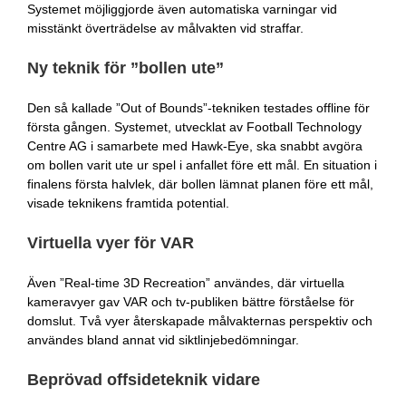
Systemet möjliggjorde även automatiska varningar vid
misstänkt överträdelse av målvakten vid straffar.
Ny teknik för ”bollen ute”
Den så kallade ”Out of Bounds”-tekniken testades offline för
första gången. Systemet, utvecklat av Football Technology
Centre AG i samarbete med Hawk-Eye, ska snabbt avgöra
om bollen varit ute ur spel i anfallet före ett mål. En situation i
finalens första halvlek, där bollen lämnat planen före ett mål,
visade teknikens framtida potential.
Virtuella vyer för VAR
Även ”Real-time 3D Recreation” användes, där virtuella
kameravyer gav VAR och tv-publiken bättre förståelse för
domslut. Två vyer återskapade målvakternas perspektiv och
användes bland annat vid siktlinjebedömningar.
Beprövad offsideteknik vidare