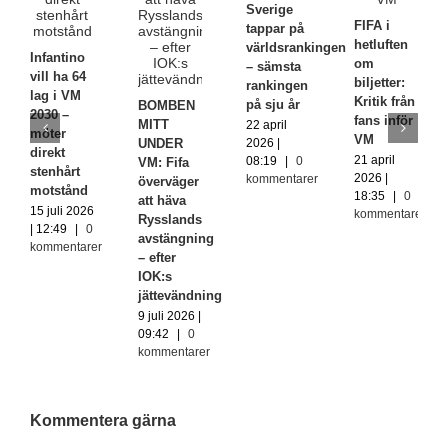
Sverige
FIFA i
tappar på
hetluften
världsrankingen
Infantino
om
– sämsta
vill ha 64
biljetter:
rankingen
lag i VM
Kritik från
på sju år
BOMBEN
2030 –
fans inför
MITT
22 april
möter
VM
2026 |
UNDER
direkt
21 april
08:19
|
0
VM: Fifa
stenhårt
2026 |
kommentarer
överväger
motstånd
18:35
|
0
att häva
15 juli 2026
kommentarer
Rysslands
| 12:49
|
0
avstängning
kommentarer
– efter
IOK:s
jättevändning
9 juli 2026 |
09:42
|
0
kommentarer
Kommentera gärna