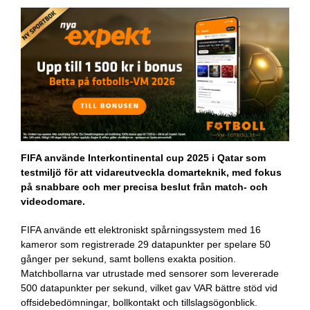
FIFA använde Interkontinental cup 2025 i Qatar som
testmiljö för att vidareutveckla domarteknik, med fokus
på snabbare och mer precisa beslut från match- och
videodomare.
FIFA använde ett elektroniskt spårningssystem med 16
kameror som registrerade 29 datapunkter per spelare 50
gånger per sekund, samt bollens exakta position.
Matchbollarna var utrustade med sensorer som levererade
500 datapunkter per sekund, vilket gav VAR bättre stöd vid
offsidebedömningar, bollkontakt och tillslagsögonblick.