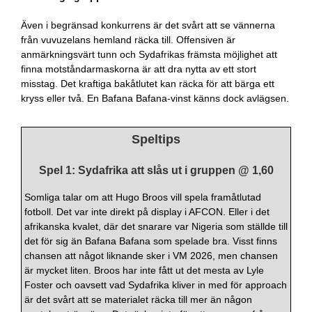
Även i begränsad konkurrens är det svårt att se vännerna
från vuvuzelans hemland räcka till. Offensiven är
anmärkningsvärt tunn och Sydafrikas främsta möjlighet att
finna motståndarmaskorna är att dra nytta av ett stort
misstag. Det kraftiga bakåtlutet kan räcka för att bärga ett
kryss eller två. En Bafana Bafana-vinst känns dock avlägsen.
Speltips
Spel 1: Sydafrika att slås ut i gruppen @ 1,60
Somliga talar om att Hugo Broos vill spela framåtlutad
fotboll. Det var inte direkt på display i AFCON. Eller i det
afrikanska kvalet, där det snarare var Nigeria som ställde till
det för sig än Bafana Bafana som spelade bra. Visst finns
chansen att något liknande sker i VM 2026, men chansen
är mycket liten. Broos har inte fått ut det mesta av Lyle
Foster och oavsett vad Sydafrika kliver in med för approach
är det svårt att se materialet räcka till mer än någon