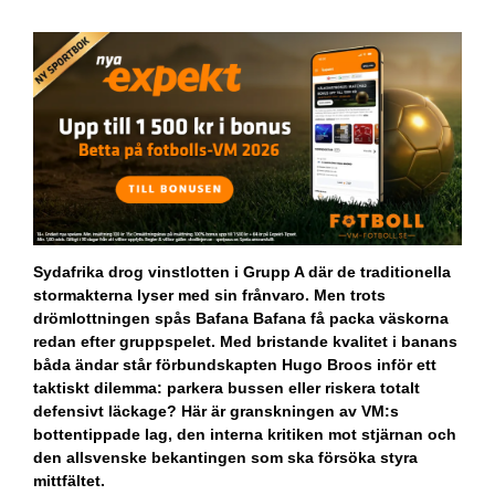
Sydafrika drog vinstlotten i Grupp A där de traditionella
stormakterna lyser med sin frånvaro. Men trots
drömlottningen spås Bafana Bafana få packa väskorna
redan efter gruppspelet. Med bristande kvalitet i banans
båda ändar står förbundskapten Hugo Broos inför ett
taktiskt dilemma: parkera bussen eller riskera totalt
defensivt läckage? Här är granskningen av VM:s
bottentippade lag, den interna kritiken mot stjärnan och
den allsvenske bekantingen som ska försöka styra
mittfältet.