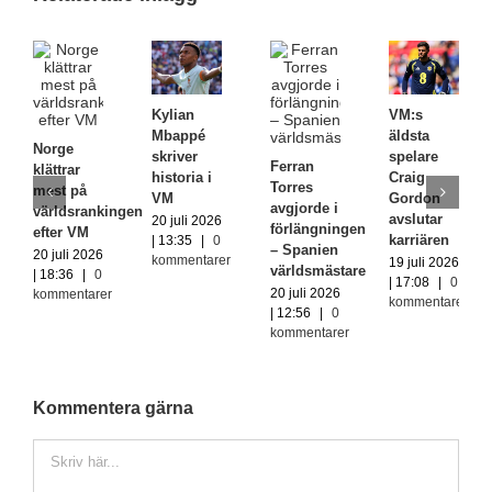
Kylian
VM:s
Mbappé
äldsta
Norge
skriver
spelare
Ferran
klättrar
historia i
Craig
Torres
mest på
VM
Gordon
avgjorde i
världsrankingen
avslutar
20 juli 2026
förlängningen
efter VM
karriären
| 13:35
|
0
– Spanien
20 juli 2026
kommentarer
19 juli 2026
världsmästare
| 18:36
|
0
| 17:08
|
0
20 juli 2026
kommentarer
kommentarer
| 12:56
|
0
kommentarer
Kommentera gärna
Kommentar