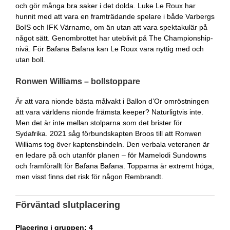
och gör många bra saker i det dolda. Luke Le Roux har
hunnit med att vara en framträdande spelare i både Varbergs
BoIS och IFK Värnamo, om än utan att vara spektakulär på
något sätt. Genombrottet har uteblivit på The Championship-
nivå. För Bafana Bafana kan Le Roux vara nyttig med och
utan boll.
Ronwen Williams – bollstoppare
Är att vara nionde bästa målvakt i Ballon d’Or omröstningen
att vara världens nionde främsta keeper? Naturligtvis inte.
Men det är inte mellan stolparna som det brister för
Sydafrika. 2021 såg förbundskapten Broos till att Ronwen
Williams tog över kaptensbindeln. Den verbala veteranen är
en ledare på och utanför planen – för Mamelodi Sundowns
och framförallt för Bafana Bafana. Topparna är extremt höga,
men visst finns det risk för någon Rembrandt.
Förväntad slutplacering
Placering i gruppen: 4