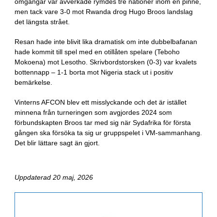
omgångar var avverkade rymdes tre nationer inom en pinne,
men tack vare 3-0 mot Rwanda drog Hugo Broos landslag
det längsta strået.
Resan hade inte blivit lika dramatisk om inte dubbelbafanan
hade kommit till spel med en otillåten spelare (Teboho
Mokoena) mot Lesotho. Skrivbordstorsken (0-3) var kvalets
bottennapp – 1-1 borta mot Nigeria stack ut i positiv
bemärkelse.
Vinterns AFCON blev ett misslyckande och det är istället
minnena från turneringen som avgjordes 2024 som
förbundskapten Broos tar med sig när Sydafrika för första
gången ska försöka ta sig ur gruppspelet i VM-sammanhang.
Det blir lättare sagt än gjort.
Uppdaterad 20 maj, 2026