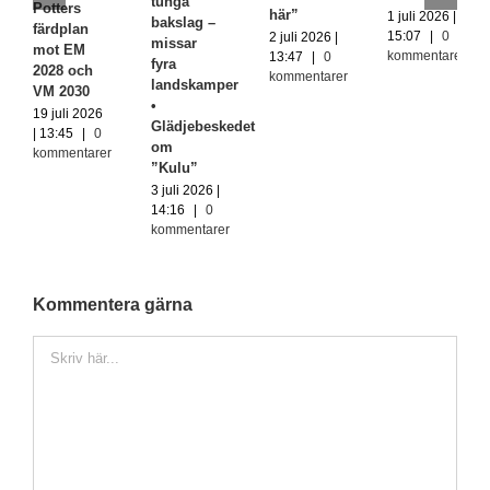
tunga
Potters
här”
1 juli 2026 |
bakslag –
färdplan
15:07
|
0
2 juli 2026 |
missar
mot EM
kommentarer
13:47
|
0
fyra
2028 och
kommentarer
landskamper
VM 2030
•
19 juli 2026
Glädjebeskedet
| 13:45
|
0
om
kommentarer
”Kulu”
3 juli 2026 |
14:16
|
0
kommentarer
Kommentera gärna
Kommentar