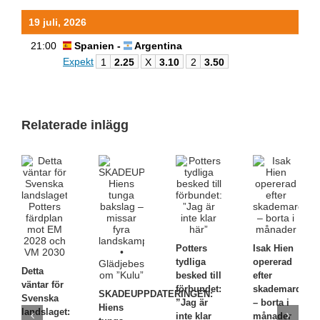
19 juli, 2026
21:00
Spanien -
Argentina
Expekt
1
2.25
X
3.10
2
3.50
Relaterade inlägg
Potters
Isak Hien
tydliga
opererad
Detta
besked till
efter
väntar för
förbundet:
skademardrö
SKADEUPPDATERINGEN:
Svenska
”Jag är
– borta i
Hiens
landslaget:
inte klar
månader