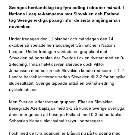
Sveriges herrlandslag tog fyra poäng i oktober månad. I
Nations League-kamperna mot Slovakien och Estland
tog Sverige viktiga poäng inför de sista omgångarna i
november.
Under fredagen den 11 oktober och måndagen den 14
oktober så spelade herrlandslaget två matcher i Nations
League. Under fredagen väntade en gruppfinal mot
Slovakien på bortaplan där Sverige fick en rivstart med en 0-
2-ledning. Innan halvtidsvilan slarvade dock Viktor
Johansson med bollen och Slovakien kunde reducera till 1-2.
I andra halvlek kvitterade sedan Slovakien till 2-2 för att spika
slutresultatet. Sverige tappade alltså en tvåmålsledning i
nyckelmatchen.
Men Sverige leder fortsatt gruppen. Efter att Slovakien
besegrade Azerbajdzjan med 3-1 så kunde Sverige övertyga
ännu mer genom att besegra Estland med 0-3 på bortaplan.
Sebastian Nanasi blev tvåmålsskytt i bortasegern.
I och med de fyra poängen är Blågult nu på tio poäng med