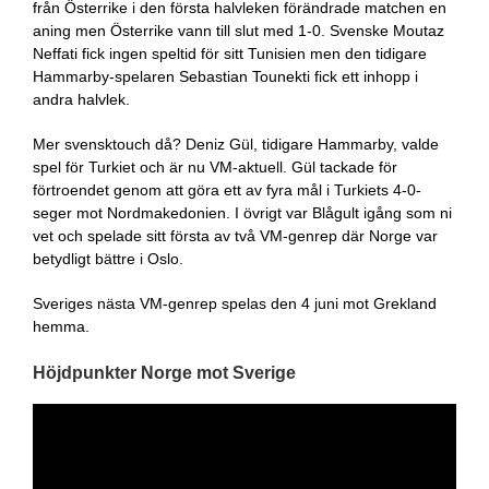
från Österrike i den första halvleken förändrade matchen en
aning men Österrike vann till slut med 1-0. Svenske Moutaz
Neffati fick ingen speltid för sitt Tunisien men den tidigare
Hammarby-spelaren Sebastian Tounekti fick ett inhopp i
andra halvlek.
Mer svensktouch då? Deniz Gül, tidigare Hammarby, valde
spel för Turkiet och är nu VM-aktuell. Gül tackade för
förtroendet genom att göra ett av fyra mål i Turkiets 4-0-
seger mot Nordmakedonien. I övrigt var Blågult igång som ni
vet och spelade sitt första av två VM-genrep där Norge var
betydligt bättre i Oslo.
Sveriges nästa VM-genrep spelas den 4 juni mot Grekland
hemma.
Höjdpunkter Norge mot Sverige