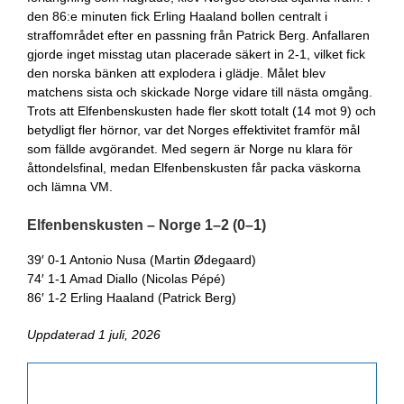
den 86:e minuten fick Erling Haaland bollen centralt i
straffområdet efter en passning från Patrick Berg. Anfallaren
gjorde inget misstag utan placerade säkert in 2-1, vilket fick
den norska bänken att explodera i glädje. Målet blev
matchens sista och skickade Norge vidare till nästa omgång.
Trots att Elfenbenskusten hade fler skott totalt (14 mot 9) och
betydligt fler hörnor, var det Norges effektivitet framför mål
som fällde avgörandet. Med segern är Norge nu klara för
åttondelsfinal, medan Elfenbenskusten får packa väskorna
och lämna VM.
Elfenbenskusten – Norge 1–2 (0–1)
39′ 0-1 Antonio Nusa (Martin Ødegaard)
74′ 1-1 Amad Diallo (Nicolas Pépé)
86′ 1-2 Erling Haaland (Patrick Berg)
Uppdaterad 1 juli, 2026