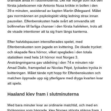
dramatik ända in i slutminuterna. Det var Norge som fick den
första jubelscenen när Antonio Nusa krökte in bollen i den
39:e minuten, assisterad av kapten Martin Ødegaard. Målet
gav norrmännen en psykologiskt viktig ledning strax innan
pausvilan. Elfenbenskusten hade svårt att omvandla sitt
bollinnehav till farliga chanser i den första halvleken, trots att
de visade intentioner att ta sig fram längs kanterna.
Efter halvtidspausen intensifierades spelet, med
Elfenbenskusten som jagade en kvittering. De ökade trycket
och skapade flera hörnor, vilket speglades i den totala
statistiken med hela 14 hörnor mot Norges 3.
Ansträngningarna gav utdelning i den 74:e minuten när
Amad Diallo, framspelad av Nicolas Pépé, lyckades trycka in
kvitteringen. Målet tände nytt hopp för Elfenbenskusten och
matchen öppnade upp sig ytterligare med dryga kvarten kvar
att spela.
Haaland klev fram i slutminuterna
Med bara minuter kvar av ordinarie matchtid, och med en
förlängning som hägrade, klev Norges största stjärna fram. I