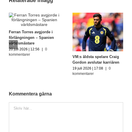
Relaterade inlägg
Ferran Torres avgjorde i
förlängningen – Spanien
världsmästare
20 juli 2026 | 12:56
|
0
kommentarer
VM:s äldsta spelare Craig
Gordon avslutar karriären
19 juli 2026 | 17:08
|
0
kommentarer
Kommentera gärna
Kommentar