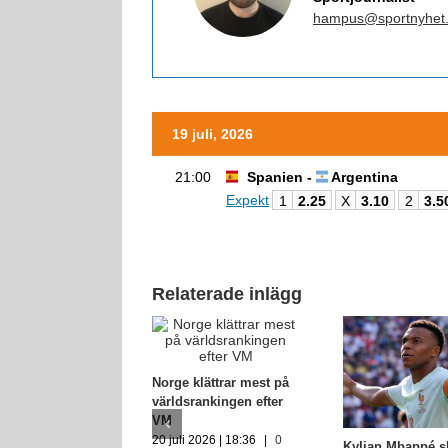
hampus@sportnyhet
19 juli, 2026
21:00
Spanien -
Argentina
Expekt
1
2.25
X
3.10
2
3.5
Relaterade inlägg
Norge klättrar mest på
världsrankingen efter
VM
20 juli 2026 | 18:36
|
0
Kylian Mbappé s