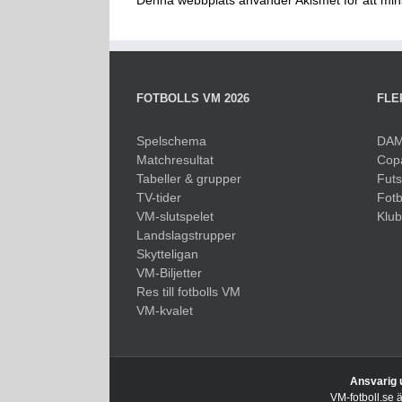
Denna webbplats använder Akismet för att mi
FOTBOLLS VM 2026
FLE
Spelschema
DAM
Matchresultat
Cop
Tabeller & grupper
Fut
TV-tider
Fotb
VM-slutspelet
Klu
Landslagstrupper
Skytteligan
VM-Biljetter
Res till fotbolls VM
VM-kvalet
Ansvarig 
VM-fotboll.se 