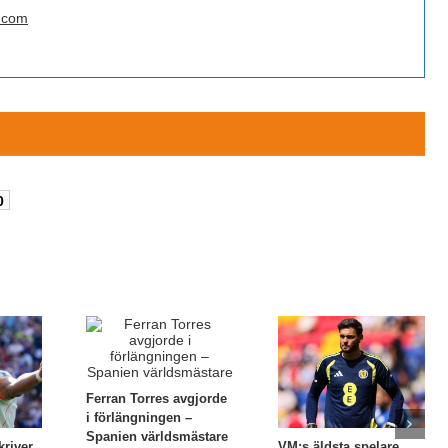
.com
0
Ferran Torres avgjorde
i förlängningen –
Spanien världsmästare
kriver
VM:s äldsta spelare