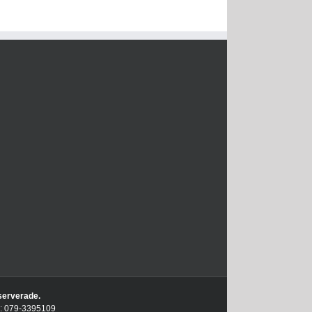
eserverade.
on: 079-3395109