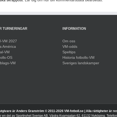
nska skräppost.
Lär dig om hur din kommentarsdata bearbetas
.
R TURNERINGAR
INFORMATION
-VM 2027
Om oss
a América
VM-odds
sal-VM
Speltips
olls-OS
Historia fotbolls-VM
bblags-VM
Sveriges landskamper
utgivare är Anders Granström © 2011-
2026 VM-fotboll.se | Alla rättigheter är r
är en del av Sportnyhet Sverige AB. Västra Kvarngatan 62, 61132 Nyköping. Telef