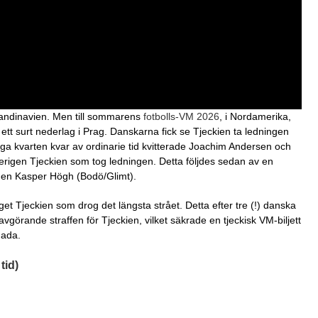
kandinavien. Men till sommarens
fotbolls-VM 2026
, i Nordamerika,
 ett surt nederlag i Prag. Danskarna fick se Tjeckien ta ledningen
yga kvarten kvar av ordinarie tid kvitterade Joachim Andersen och
återigen Tjeckien som tog ledningen. Detta följdes sedan av en
nen Kasper Högh (Bodö/Glimt).
t Tjeckien som drog det längsta strået. Detta efter tre (!) danska
avgörande straffen för Tjeckien, vilket säkrade en tjeckisk VM-biljett
nada.
tid)