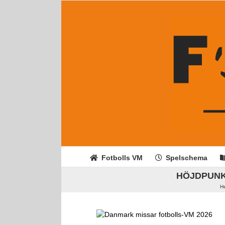
Fortsätt
till
innehållet
Fotbolls VM
Spelschema
HÖJDPUNKTE
H