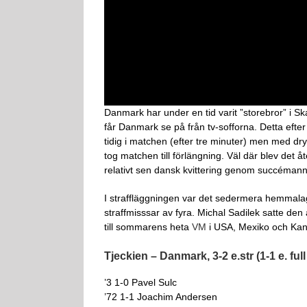
Danmark har under en tid varit ”storebror” i S
får Danmark se på från tv-sofforna. Detta efter
tidig i matchen (efter tre minuter) men med dr
tog matchen till förlängning. Väl där blev det 
relativt sen dansk kvittering genom succéman
I straffläggningen var det sedermera hemmalage
straffmisssar av fyra. Michal Sadilek satte den 
till sommarens heta
VM
i USA, Mexiko och Ka
Tjeckien – Danmark, 3-2 e.str (1-1 e. full 
’3 1-0 Pavel Sulc
’72 1-1 Joachim Andersen