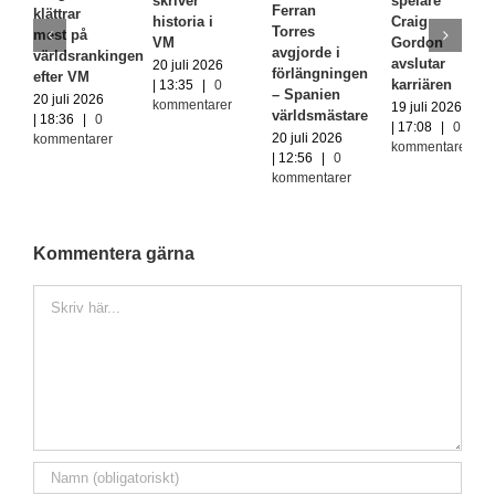
skriver
spelare
Ferran
klättrar
historia i
Craig
Torres
mest på
VM
Gordon
avgjorde i
världsrankingen
avslutar
20 juli 2026
förlängningen
efter VM
karriären
| 13:35
|
0
– Spanien
20 juli 2026
kommentarer
19 juli 2026
världsmästare
| 18:36
|
0
| 17:08
|
0
20 juli 2026
kommentarer
kommentarer
| 12:56
|
0
kommentarer
Kommentera gärna
Kommentar