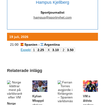
Hampus Kjellberg
Sportjournalist
hampus@sportnyhet.com
19 juli, 2026
21:00
Spanien -
Argentina
Expekt
1
2.25
X
3.10
2
3.50
Relaterade inlägg
Kylian
VM:s
Mbappé
äldsta
Norge