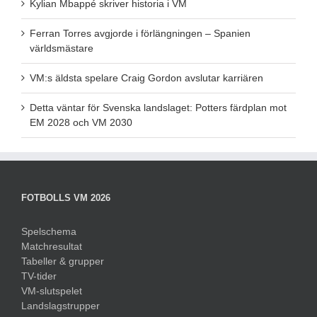
Kylian Mbappé skriver historia i VM
Ferran Torres avgjorde i förlängningen – Spanien
världsmästare
VM:s äldsta spelare Craig Gordon avslutar karriären
Detta väntar för Svenska landslaget: Potters färdplan mot
EM 2028 och VM 2030
FOTBOLLS VM 2026
Spelschema
Matchresultat
Tabeller & grupper
TV-tider
VM-slutspelet
Landslagstrupper