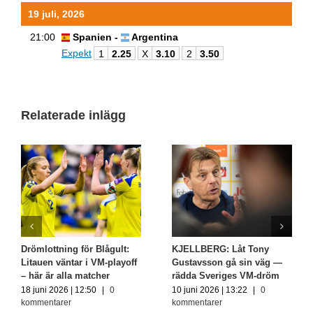
19 juli, 2026
21:00
Spanien -
Argentina
Expekt
1
2.25
X
3.10
2
3.50
Relaterade inlägg
Drömlottning för Blågult:
KJELLBERG: Låt Tony
Litauen väntar i VM-playoff
Gustavsson gå sin väg —
– här är alla matcher
rädda Sveriges VM-dröm
18 juni 2026 | 12:50
|
0
10 juni 2026 | 13:22
|
0
kommentarer
kommentarer