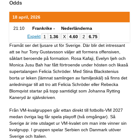
Odds
18 april, 2026
21:10
Frankrike -
Nederländerna
Expekt
1
1.36
X
4.60
2
6.75
Framåt ser det ljusare ut för Sverige. Där blir det intressant
att se hur Tony Gustavsson väljer att formera offensiven,
såklart beroende på formation. Rosa Kafaji, Evelyn Ijeh och
Monica Jusu Bah har fått förtroende under hösten och likaså
supertalangen Felicia Schröder. Med Stina Blackstenius
borta ur leken (lämnat samlingen av familjeskäl) så finns det
anledningar till att tro att Felicia Schröder eller Rebecka
Blomqvist startar på topp samtidigt som Johanna Rytting
Kaneryd är självskriven.
Från VM-kvalgruppen går ettan direkt till fotbolls-VM 2027
medan övriga lag får spela playoff (två omgångar). Så
Sverige är inte utslaget ur VM-kvalet om man inte vinner sin
kvalgrupp. I gruppen spelar Serbien och Danmark utöver
Sverige och Italien.