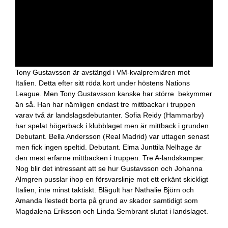
Tony Gustavsson är avstängd i VM-kvalpremiären mot
Italien. Detta efter sitt röda kort under höstens Nations
League. Men Tony Gustavsson kanske har större bekymmer
än så. Han har nämligen endast tre mittbackar i truppen
varav två är landslagsdebutanter. Sofia Reidy (Hammarby)
har spelat högerback i klubblaget men är mittback i grunden.
Debutant. Bella Andersson (Real Madrid) var uttagen senast
men fick ingen speltid. Debutant. Elma Junttila Nelhage är
den mest erfarne mittbacken i truppen. Tre A-landskamper.
Nog blir det intressant att se hur Gustavsson och Johanna
Almgren pusslar ihop en försvarslinje mot ett erkänt skickligt
Italien, inte minst taktiskt. Blågult har Nathalie Björn och
Amanda Ilestedt borta på grund av skador samtidigt som
Magdalena Eriksson och Linda Sembrant slutat i landslaget.