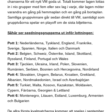
chanserna för ett nytt VM goda ut. Totalt kommer lagen lottas
in i nio grupper med fem eller sex lag i varje, där lagen möter
varandra en gång på hemmaplan och en gång på bortaplan.
Samtliga gruppvinnare går sedan direkt till VM, samtidigt som
grupptvåorna spelar en playoff om de sista biljetterna.
Såhär ser seedningsgrupperna ut inför lottningen:
Pott 1:
Nederländerna, Tyskland, England, Frankrike,
Sverige, Spanien, Norge, Italien och Danmark
Pott 2:
Belgien, Schweiz, Österrike, Island, Skottland,
Ryssland, Finland, Portugal och Wales
Pott 3:
Tjeckien, Ukraina, Irland, Polen, Slovenien,
Rumänien, Serbien, Bosnien och Hercegovina, Nordirland
Pott 4:
Slovakien, Ungern, Belarus, Kroatien, Grekland,
Albanien, Nordmakedonien, Israel och Azerbajdzjan
Pott 5:
Turkiet, Malta, Kosovo, Kazakstan, Moldavien,
Cypern, Färöarna, Georgien & Lettland
Pott 6:
Montenegro, Litauen, Estland, Luxemburg, Armenien
och Bulgarien
De allra första kvalmatcherna kommer att spelas i september