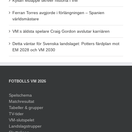
Kylian Mbappé skriver historia i VM
Ferran Torres avgjorde i förlängningen – Spanien
världsmästare
VM:s äldsta spelare Craig Gordon avslutar karriären
Detta väntar för Svenska landslaget: Potters färdplan mot
EM 2028 och VM 2030
FOTBOLLS VM 2026
Spelschema
Matchresultat
Tabeller & grupper
TV-tider
VM-slutspelet
Landslagstrupper