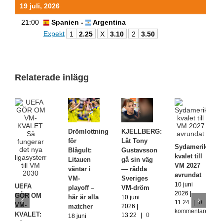
19 juli, 2026
21:00
Spanien -
Argentina
Expekt
1
2.25
X
3.10
2
3.50
Relaterade inlägg
Drömlottning
KJELLBERG:
för
Låt Tony
Sydamerikans
Blågult:
Gustavsson
kvalet till
Litauen
gå sin väg
VM 2027
väntar i
— rädda
avrundat
VM-
Sveriges
10 juni
UEFA
playoff –
VM-dröm
2026 |
GÖR OM
här är alla
10 juni
11:24
|
0
VM-
matcher
2026 |
kommentarer
KVALET:
13:22
|
0
18 juni