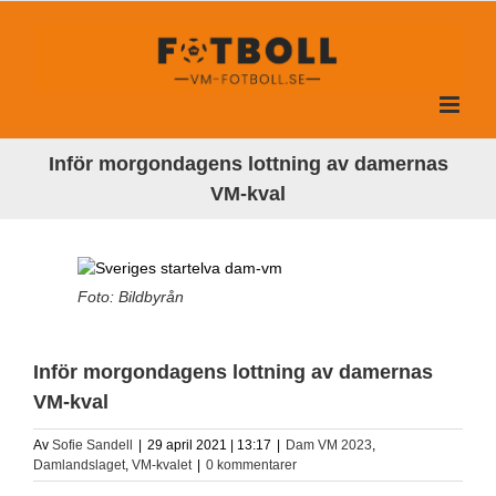
Fortsätt
till
innehållet
Inför morgondagens lottning av damernas
VM-kval
Foto: Bildbyrån
Inför morgondagens lottning av damernas
VM-kval
Av
Sofie Sandell
|
29 april 2021 | 13:17
|
Dam VM 2023
,
Damlandslaget
,
VM-kvalet
|
0 kommentarer