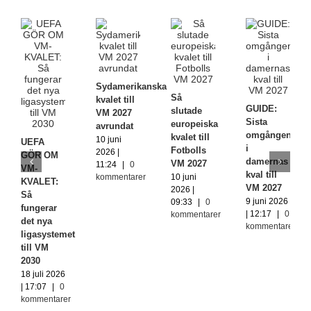
Sydamerikanska
Så
kvalet till
GUIDE:
slutade
VM 2027
Sista
europeiska
avrundat
omgången
kvalet till
10 juni
UEFA
i
Fotbolls
2026 |
GÖR OM
damernas
VM 2027
11:24
|
0
VM-
kval till
kommentarer
10 juni
KVALET:
VM 2027
2026 |
Så
9 juni 2026
09:33
|
0
fungerar
| 12:17
|
0
kommentarer
det nya
kommentarer
ligasystemet
till VM
2030
18 juli 2026
| 17:07
|
0
kommentarer