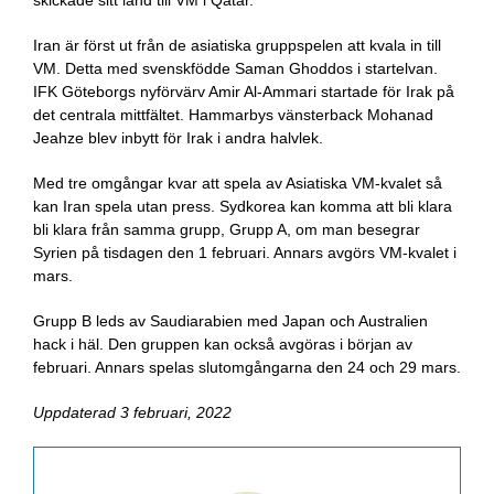
skickade sitt land till VM i Qatar.
Iran är först ut från de asiatiska gruppspelen att kvala in till
VM. Detta med svenskfödde Saman Ghoddos i startelvan.
IFK Göteborgs nyförvärv Amir Al-Ammari startade för Irak på
det centrala mittfältet. Hammarbys vänsterback Mohanad
Jeahze blev inbytt för Irak i andra halvlek.
Med tre omgångar kvar att spela av Asiatiska VM-kvalet så
kan Iran spela utan press. Sydkorea kan komma att bli klara
bli klara från samma grupp, Grupp A, om man besegrar
Syrien på tisdagen den 1 februari. Annars avgörs VM-kvalet i
mars.
Grupp B leds av Saudiarabien med Japan och Australien
hack i häl. Den gruppen kan också avgöras i början av
februari. Annars spelas slutomgångarna den 24 och 29 mars.
Uppdaterad 3 februari, 2022