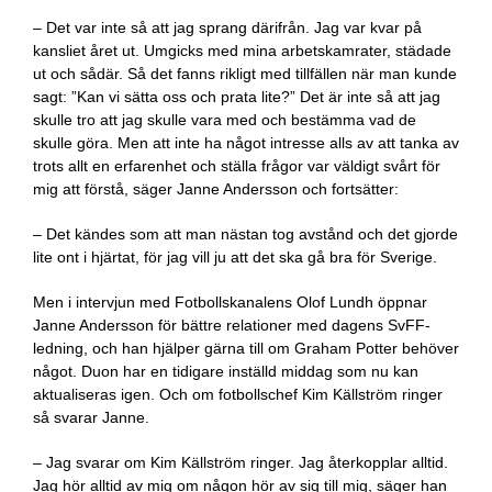
– Det var inte så att jag sprang därifrån. Jag var kvar på
kansliet året ut. Umgicks med mina arbetskamrater, städade
ut och sådär. Så det fanns rikligt med tillfällen när man kunde
sagt: ”Kan vi sätta oss och prata lite?” Det är inte så att jag
skulle tro att jag skulle vara med och bestämma vad de
skulle göra. Men att inte ha något intresse alls av att tanka av
trots allt en erfarenhet och ställa frågor var väldigt svårt för
mig att förstå, säger Janne Andersson och fortsätter:
– Det kändes som att man nästan tog avstånd och det gjorde
lite ont i hjärtat, för jag vill ju att det ska gå bra för Sverige.
Men i intervjun med Fotbollskanalens Olof Lundh öppnar
Janne Andersson för bättre relationer med dagens SvFF-
ledning, och han hjälper gärna till om Graham Potter behöver
något. Duon har en tidigare inställd middag som nu kan
aktualiseras igen. Och om fotbollschef Kim Källström ringer
så svarar Janne.
– Jag svarar om Kim Källström ringer. Jag återkopplar alltid.
Jag hör alltid av mig om någon hör av sig till mig, säger han