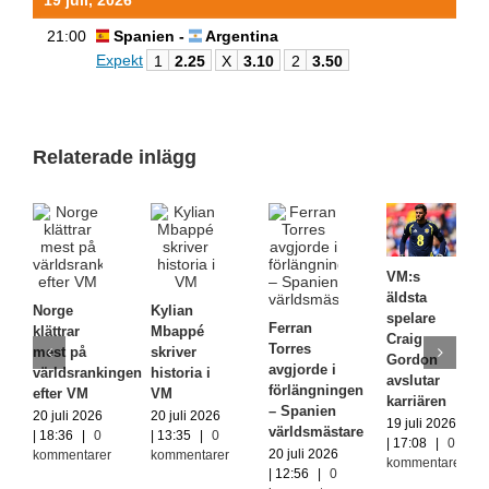
21:00
Spanien -
Argentina
Expekt
1
2.25
X
3.10
2
3.50
Relaterade inlägg
VM:s
äldsta
Norge
Kylian
spelare
Ferran
klättrar
Mbappé
Craig
Torres
mest på
skriver
Gordon
avgjorde i
världsrankingen
historia i
avslutar
förlängningen
efter VM
VM
karriären
– Spanien
20 juli 2026
20 juli 2026
19 juli 2026
världsmästare
| 18:36
|
0
| 13:35
|
0
| 17:08
|
0
20 juli 2026
kommentarer
kommentarer
kommentarer
| 12:56
|
0