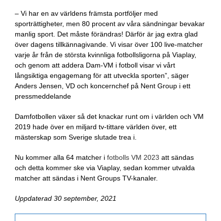
–
Vi har en av världens främsta portföljer med
sporträttigheter, men 80 procent av våra sändningar bevakar
manlig sport. Det måste förändras! Därför är jag extra glad
över dagens tillkännagivande. Vi visar över 100 live-matcher
varje år från de största kvinnliga fotbollsligorna på Viaplay,
och genom att addera Dam-VM i fotboll visar vi vårt
långsiktiga engagemang för att utveckla sporten”, säger
Anders Jensen, VD och koncernchef på Nent Group i ett
pressmeddelande
Damfotbollen växer så det knackar runt om i världen och VM
2019 hade över en miljard tv-tittare världen över, ett
mästerskap som Sverige slutade trea i.
Nu kommer alla 64 matcher i
fotbolls VM 2023
att sändas
och detta kommer ske via Viaplay, sedan kommer utvalda
matcher att sändas i Nent Groups TV-kanaler.
Uppdaterad 30 september, 2021