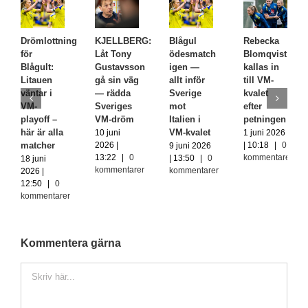
Drömlottning
KJELLBERG:
Blågul
Rebecka
för
Låt Tony
ödesmatch
Blomqvist
Blågult:
Gustavsson
igen —
kallas in
Litauen
gå sin väg
allt inför
till VM-
väntar i
— rädda
Sverige
kvalet
VM-
Sveriges
mot
efter
playoff –
VM-dröm
Italien i
petningen
här är alla
VM-kvalet
10 juni
1 juni 2026
matcher
2026 |
| 10:18
|
0
9 juni 2026
13:22
|
0
kommentarer
| 13:50
|
0
18 juni
kommentarer
kommentarer
2026 |
12:50
|
0
kommentarer
Kommentera gärna
Kommentar